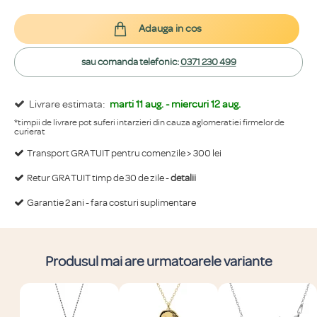
Adauga in cos
sau comanda telefonic:
0371 230 499
Livrare estimata:
marti 11 aug. - miercuri 12 aug.
*timpii de livrare pot suferi intarzieri din cauza aglomeratiei firmelor de
curierat
Transport GRATUIT pentru comenzile > 300 lei
Retur GRATUIT timp de 30 de zile -
detalii
Garantie 2 ani - fara costuri suplimentare
Produsul mai are urmatoarele variante