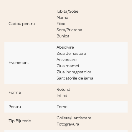
Specificatii bijuterii
Iubita/Sotie
Mama
Cadou pentru
Fiica
Sora/Prietena
Bunica
Absolvire
Ziua de nastere
Aniversare
Eveniment
Ziua mamei
Ziua indragostitilor
Sarbatorile de iarna
Rotund
Forma
Infinit
Pentru
Femei
Coliere/Lantisoare
Tip Bijuterie
Fotogravura