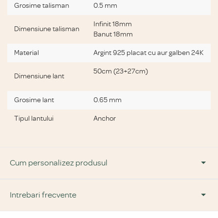
Grosime talisman
0.5 mm
Infinit 18mm
Dimensiune talisman
Banut 18mm
Material
Argint 925 placat cu aur galben 24K
50cm (23+27cm)
Dimensiune lant
Grosime lant
0.65 mm
Tipul lantului
Anchor
Cum personalizez produsul
Pasul 1:
Intrebari frecvente
Alege forma și tipul de bijuterie dorită.
Pasul 2:
Alege ce vrei să fie inscripționat pe bijuterie.