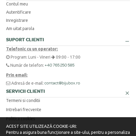
Contul meu
Autentificare
Inregistrare
Am uitat parola
SUPORT CLIENTI
Telefonic cu un operator:
Program: Luni - Vineri
09:00 - 17:00
Număr de telefon:
+40 765 250 585
Prin email:
Adresă de e-mail:
contact@bijubox.ro
SERVICII CLIENTI
Termeni si conditii
Intrebari frecvente
Politica cookies
ACEST SITE UTILIZEAZĂ COOKIE-URI:
Retururi
Pentru a asigura buna funcționare a site-ului, pentru a personaliza