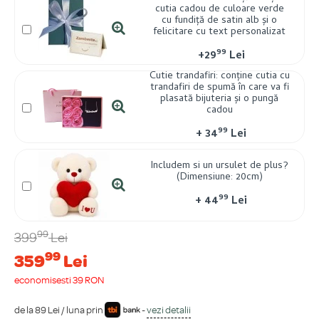
cutia cadou de culoare verde
cu fundiță de satin alb și o
felicitare cu text personalizat
99
+
29
Lei
Cutie trandafiri: conține cutia cu
trandafiri de spumă în care va fi
plasată bijuteria și o pungă
cadou
99
+
34
Lei
Includem si un ursulet de plus?
(Dimensiune: 20cm)
99
+
44
Lei
99
399
Lei
99
359
Lei
economisești 39 RON
de la 89 Lei / luna prin
-
vezi detalii