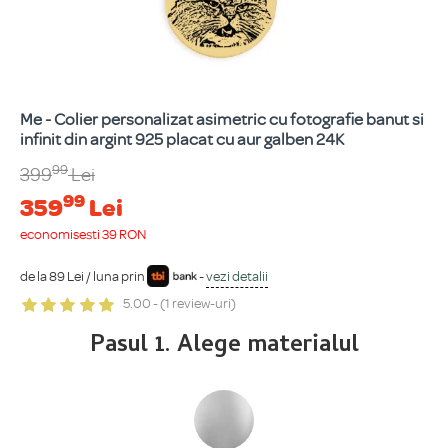
Me - Colier personalizat asimetric cu fotografie banut si
infinit din argint 925 placat cu aur galben 24K
99
399
Lei
99
359
Lei
economisești 39 RON
de la 89 Lei / luna prin
-
vezi detalii
5.00 - (1 review-uri)
Pasul 1. Alege materialul