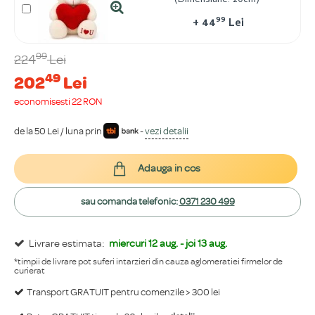
(Dimensiune: 20cm)
99
+
44
Lei
99
224
Lei
49
202
Lei
economisești 22 RON
de la 50 Lei / luna prin
-
vezi detalii
Adauga in cos
sau comanda telefonic:
0371 230 499
Livrare estimata:
miercuri 12 aug. - joi 13 aug.
*timpii de livrare pot suferi intarzieri din cauza aglomeratiei firmelor de
curierat
Transport GRATUIT pentru comenzile > 300 lei