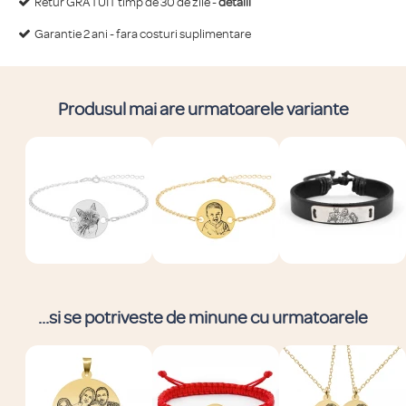
Retur GRATUIT timp de 30 de zile -
detalii
Garantie 2 ani - fara costuri suplimentare
Produsul mai are urmatoarele variante
...si se potriveste de minune cu urmatoarele