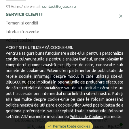
Adresă de e-mail:
contact@bijubox.ro
SERVICII CLIENTI
Termeni si conditii
Intrebari frecvente
Politica cookies
ACEST SITE UTILIZEAZĂ COOKIE-URI:
Retururi
Pentru a asigura buna funcționare a site-ului, pentru a personaliza
Anulare comanda
conținutul/anunțurile și pentru a analiza traficul, uneori plasăm în
computerul dumneavoastră mici fișiere de date, cunoscute sub
Garantia produselor vandute de BijuBOX
numele de cookie-uri. Putem oferi partenerilor de publicitate, de
rețele sociale, informații despre modul în care utilizați site-ul.
BijuBOX nu este implicată în operațiunile de prelucrare efectuate
de către rețelele de socializare sau de alți terti ale căror site-uri
pot fi accesate prin intermediul unui link din site-ul nostru. Puteți
afla mai multe despre cookie-urile pe care le folosim aceesând
© Copyright S.C. BIJUBOX S.R.L. © 2019 -
2026.
politica noastră de utilziare a cookie-urilor. Aveți posibilitatea de a
Nr. R.C.: J2019001260331, C.U.I.: RO41357168, Capital social 200 RON.
gestiona preferințele sau acceptată toate cookieurile folosind
Sediu social: Str. Calea Burdujeni, nr. 25, bl. 52, sc. C, ap. 7, loc. Suceava,
setările. Află mai multe in sectiunea
Politica de Cookies
mai multe.
jud. Suceava, 720106.
Telefon: 0371 230 499. Preturile includ TVA.
Permite toate cookies
Stocurile sunt afișate în timp real.