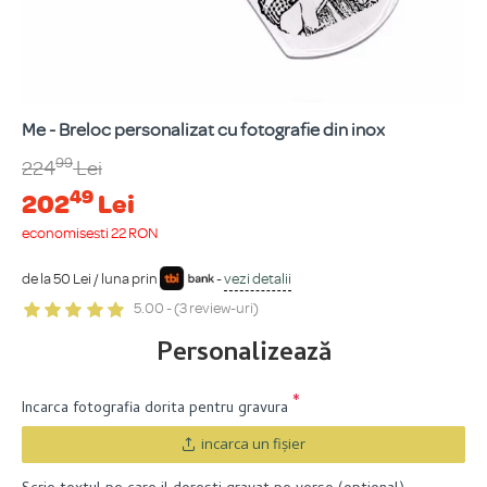
Me - Breloc personalizat cu fotografie din inox
99
224
Lei
49
202
Lei
economisești 22 RON
de la 50 Lei / luna prin
-
vezi detalii
5.00 - (3 review-uri)
Personalizează
Incarca fotografia dorita pentru gravura
incarca un fişier