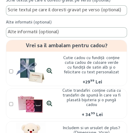
Scrie textul pe care il doresti gravat pe verso (optional)
Alte informatii (optional)
Vrei sa il ambalam pentru cadou?
Cutie cadou cu fundiță: conține
cutia cadou de culoare verde
cu fundiță de satin alb și o
felicitare cu text personalizat
99
+
29
Lei
Cutie trandafiri: conține cutia cu
trandafiri de spumă în care va fi
plasată bijuteria și o pungă
cadou
99
+
34
Lei
Includem si un ursulet de plus?