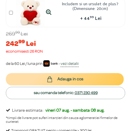
Includem si un ursulet de plus?
(Dimensiune: 20cm)
99
+
44
Lei
99
269
Lei
99
242
Lei
economisești 26 RON
de la 60 Lei / luna prin
-
vezi detalii
Adauga in cos
sau comanda telefonic:
0371 230 499
Livrare estimata:
vineri 07 aug. - sambata 08 aug.
*timpii de livrare pot suferi intarzieri din cauza aglomeratiei firmelor de
curierat
Transport GRATUIT pentru comenzile > 300 lei