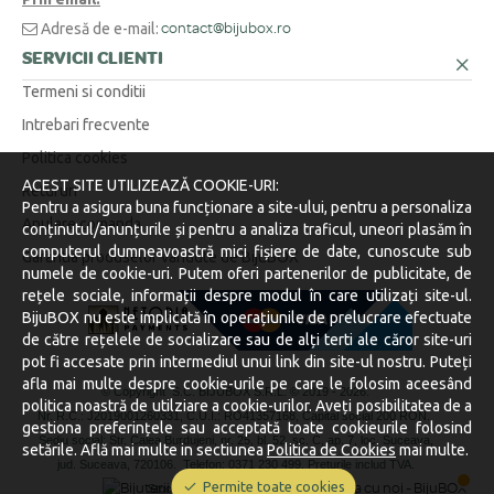
Adresă de e-mail:
contact@bijubox.ro
SERVICII CLIENTI
Termeni si conditii
Intrebari frecvente
Politica cookies
ACEST SITE UTILIZEAZĂ COOKIE-URI:
Retururi
Pentru a asigura buna funcționare a site-ului, pentru a personaliza
Anulare comanda
conținutul/anunțurile și pentru a analiza traficul, uneori plasăm în
computerul dumneavoastră mici fișiere de date, cunoscute sub
Garantia produselor vandute de BijuBOX
numele de cookie-uri. Putem oferi partenerilor de publicitate, de
rețele sociale, informații despre modul în care utilizați site-ul.
BijuBOX nu este implicată în operațiunile de prelucrare efectuate
de către rețelele de socializare sau de alți terti ale căror site-uri
pot fi accesate prin intermediul unui link din site-ul nostru. Puteți
afla mai multe despre cookie-urile pe care le folosim aceesând
© Copyright S.C. BIJUBOX S.R.L. © 2019 -
2026.
politica noastră de utilziare a cookie-urilor. Aveți posibilitatea de a
Nr. R.C.: J2019001260331, C.U.I.: RO41357168, Capital social 200 RON.
gestiona preferințele sau acceptată toate cookieurile folosind
Sediu social: Str. Calea Burdujeni, nr. 25, bl. 52, sc. C, ap. 7, loc. Suceava,
setările. Află mai multe in sectiunea
Politica de Cookies
mai multe.
jud. Suceava, 720106.
Telefon: 0371 230 499. Preturile includ TVA.
Permite toate cookies
Stocurile sunt afișate în timp real.