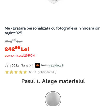
Me - Bratara personalizata cu fotografie si inimioara din
argint 925
99
269
Lei
99
242
Lei
economisești 26 RON
de la 60 Lei / luna prin
-
vezi detalii
5.00 - (7 review-uri)
Pasul 1. Alege materialul