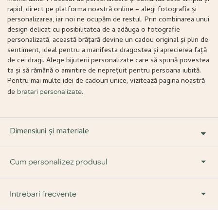
rapid, direct pe platforma noastră online – alegi fotografia și
personalizarea, iar noi ne ocupăm de restul. Prin combinarea unui
design delicat cu posibilitatea de a adăuga o fotografie
personalizată, această brățară devine un cadou original și plin de
sentiment, ideal pentru a manifesta dragostea și aprecierea față
de cei dragi. Alege bijuterii personalizate care să spună povestea
ta și să rămână o amintire de neprețuit pentru persoana iubită.
Pentru mai multe idei de cadouri unice, vizitează pagina noastră
de
.
bratari personalizate
Dimensiuni și materiale
Cum personalizez produsul
Pasul 1:
Intrebari frecvente
Alege forma și tipul de bijuterie dorită.
Pasul 2:
Alege ce vrei să fie inscripționat pe bijuterie.