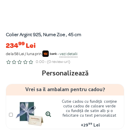
Colier Argint 925, Nume Zoe , 45 cm
99
234
Lei
de la 58 Lei / luna prin
-
vezi detalii
0.00 - (0 review-uri)
Personalizează
Vrei sa il ambalam pentru cadou?
Cutie cadou cu fundiță: conține
cutia cadou de culoare verde
cu fundiță de satin alb și o
felicitare cu text personalizat
99
+
29
Lei