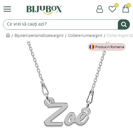
0
0
Bijuterii personalizate argint
Coliere nume argint
Colier Argint 
Produs in Romania