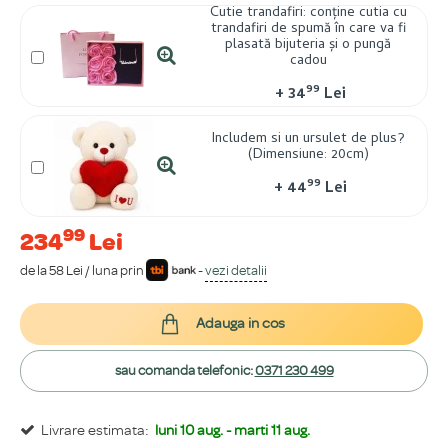
Cutie trandafiri: conține cutia cu
trandafiri de spumă în care va fi
plasată bijuteria și o pungă
cadou
99
+
34
Lei
Includem si un ursulet de plus?
(Dimensiune: 20cm)
99
+
44
Lei
99
234
Lei
de la 58 Lei / luna prin
-
vezi detalii
Adauga in cos
sau comanda telefonic:
0371 230 499
Livrare estimata:
luni 10 aug. - marti 11 aug.