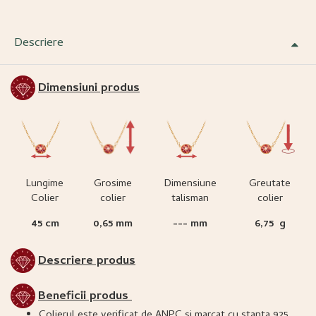
Descriere
Dimensiuni produs
Lungime
Grosime
Dimensiune
Greutate
Colier
colier
talisman
colier
45 cm
0,65 mm
--- mm
6,75 g
Descriere produs
Beneficii produs
Colierul este verificat de ANPC si marcat cu stanta 925,