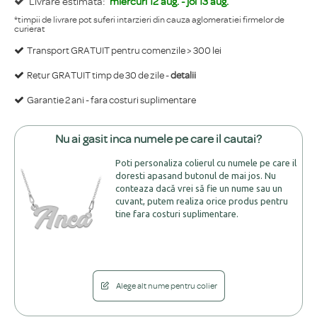
Livrare estimata:
miercuri 12 aug. - joi 13 aug.
*timpii de livrare pot suferi intarzieri din cauza aglomeratiei firmelor de
curierat
Transport GRATUIT pentru comenzile > 300 lei
Retur GRATUIT timp de 30 de zile -
detalii
Garantie 2 ani - fara costuri suplimentare
Nu ai gasit inca numele pe care il cautai?
Poti personaliza colierul cu numele pe care il
doresti apasand butonul de mai jos. Nu
conteaza dacă vrei să fie un nume sau un
cuvant, putem realiza orice produs pentru
tine fara costuri suplimentare.
Alege alt nume pentru colier