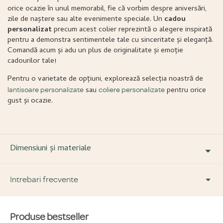
orice ocazie în unul memorabil, fie că vorbim despre aniversări,
zile de naștere sau alte evenimente speciale. Un
cadou
personalizat
precum acest colier reprezintă o alegere inspirată
pentru a demonstra sentimentele tale cu sinceritate și eleganță.
Comandă acum și adu un plus de originalitate și emoție
cadourilor tale!
Pentru o varietate de opțiuni, explorează selecția noastră de
sau
pentru orice
lantisoare personalizate
coliere personalizate
gust și ocazie.
Dimensiuni și materiale
Intrebari frecvente
Produse bestseller
DESPRE PRODUS ȘI MATERIALE