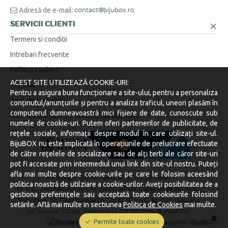
Adresă de e-mail:
contact@bijubox.ro
SERVICII CLIENTI
Termeni si conditii
Intrebari frecvente
Politica cookies
ACEST SITE UTILIZEAZĂ COOKIE-URI:
Retururi
Pentru a asigura buna funcționare a site-ului, pentru a personaliza
Anulare comanda
conținutul/anunțurile și pentru a analiza traficul, uneori plasăm în
computerul dumneavoastră mici fișiere de date, cunoscute sub
Garantia produselor vandute de BijuBOX
numele de cookie-uri. Putem oferi partenerilor de publicitate, de
rețele sociale, informații despre modul în care utilizați site-ul.
BijuBOX nu este implicată în operațiunile de prelucrare efectuate
de către rețelele de socializare sau de alți terti ale căror site-uri
pot fi accesate prin intermediul unui link din site-ul nostru. Puteți
afla mai multe despre cookie-urile pe care le folosim aceesând
© Copyright S.C. BIJUBOX S.R.L. © 2019 -
2026.
politica noastră de utilziare a cookie-urilor. Aveți posibilitatea de a
Nr. R.C.: J2019001260331, C.U.I.: RO41357168, Capital social 200 RON.
gestiona preferințele sau acceptată toate cookieurile folosind
Sediu social: Str. Calea Burdujeni, nr. 25, bl. 52, sc. C, ap. 7, loc. Suceava,
setările. Află mai multe in sectiunea
Politica de Cookies
mai multe.
jud. Suceava, 720106.
Telefon: 0371 230 499. Preturile includ TVA.
Permite toate cookies
Stocurile sunt afișate în timp real.