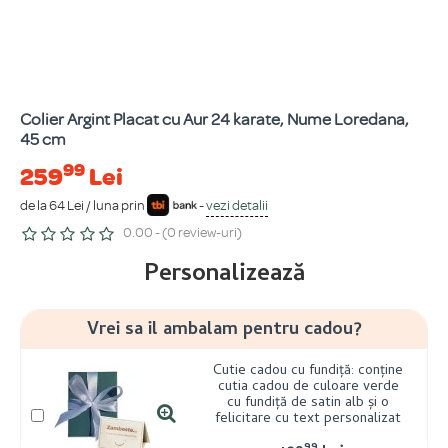
Colier Argint Placat cu Aur 24 karate, Nume Loredana,
45 cm
99
259
Lei
de la 64 Lei / luna prin
-
vezi detalii
0.00 - (0 review-uri)
Personalizează
Vrei sa il ambalam pentru cadou?
Cutie cadou cu fundiță: conține
cutia cadou de culoare verde
cu fundiță de satin alb și o
felicitare cu text personalizat