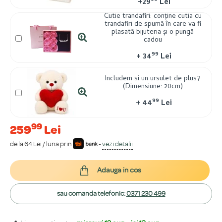
99
+
29
Lei
Cutie trandafiri: conține cutia cu
trandafiri de spumă în care va fi
plasată bijuteria și o pungă
cadou
99
+
34
Lei
Includem si un ursulet de plus?
(Dimensiune: 20cm)
99
+
44
Lei
99
259
Lei
de la 64 Lei / luna prin
-
vezi detalii
Adauga in cos
sau comanda telefonic:
0371 230 499