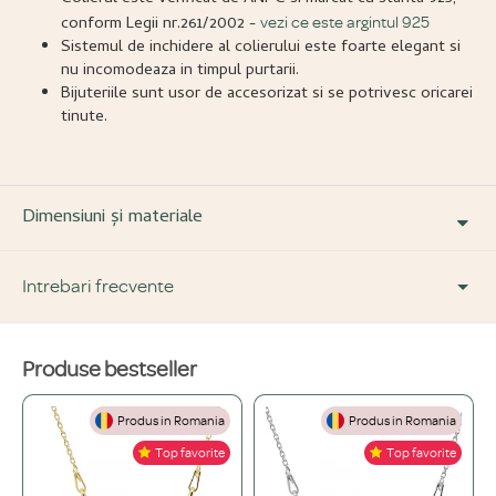
conform Legii nr.261/2002 -
vezi ce este argintul 925
Sistemul de inchidere al colierului este foarte elegant si
nu incomodeaza in timpul purtarii.
Bijuteriile sunt usor de accesorizat si se potrivesc oricarei
tinute.
Dimensiuni și materiale
Intrebari frecvente
Produse bestseller
DESPRE PRODUS ȘI MATERIALE
Produs in Romania
Produs in Romania
Din ce materiale sunt fabricate bijuteriile voastre?
+
Top favorite
Top favorite
Folosim doar materiale de înaltă calitate, atent selecționate: Argint 925,
Ce înseamnă o bijuterie "placată" și care este diferența față de una din