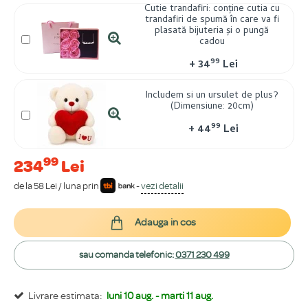
Cutie trandafiri: conține cutia cu
trandafiri de spumă în care va fi
plasată bijuteria și o pungă
cadou
99
+
34
Lei
Includem si un ursulet de plus?
(Dimensiune: 20cm)
99
+
44
Lei
99
234
Lei
de la 58 Lei / luna prin
-
vezi detalii
Adauga in cos
sau comanda telefonic:
0371 230 499
Livrare estimata:
luni 10 aug. - marti 11 aug.