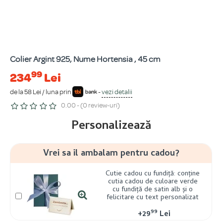
Colier Argint 925, Nume Hortensia , 45 cm
99
234
Lei
de la 58 Lei / luna prin
-
vezi detalii
0.00 - (0 review-uri)
Personalizează
Vrei sa il ambalam pentru cadou?
Cutie cadou cu fundiță: conține
cutia cadou de culoare verde
cu fundiță de satin alb și o
felicitare cu text personalizat
99
+
29
Lei