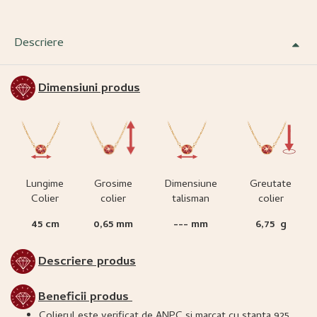
Descriere
Dimensiuni produs
Lungime
Grosime
Dimensiune
Greutate
Colier
colier
talisman
colier
45 cm
0,65 mm
--- mm
6,75 g
Descriere produs
Beneficii produs
Colierul este verificat de ANPC si marcat cu stanta 925,