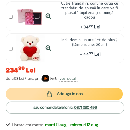
Cutie trandafiri: conține cutia cu
trandafiri de spumă în care va fi
plasată bijuteria și o pungă
cadou
99
+
34
Lei
Includem si un ursulet de plus?
(Dimensiune: 20cm)
99
+
44
Lei
99
234
Lei
de la 58 Lei / luna prin
-
vezi detalii
Adauga in cos
sau comanda telefonic:
0371 230 499
Livrare estimata:
marti 11 aug. - miercuri 12 aug.