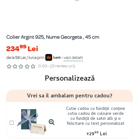
Colier Argint 925, Nume Georgeta , 45 cm
99
234
Lei
de la 58 Lei / luna prin
-
vezi detalii
0.00 - (0 review-uri)
Personalizează
Vrei sa il ambalam pentru cadou?
Cutie cadou cu fundiță: conține
cutia cadou de culoare verde
cu fundiță de satin alb și o
felicitare cu text personalizat
99
+
29
Lei