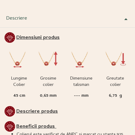
Descriere
Dimensiuni produs
Lungime
Grosime
Dimensiune
Greutate
Colier
colier
talisman
colier
45 cm
0,65 mm
--- mm
6,75 g
Descriere produs
Beneficii produs
Colierul este verificat de ANPC si marcat cu stanta 925,