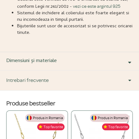
conform Legii nr.261/2002 -
vezi ce este argintul 925
Sistemul de inchidere al colierului este foarte elegant si
nu incomodeaza in timpul purtarii.
Bijuteriile sunt usor de accesorizat si se potrivesc oricarei
tinute.
Dimensiuni și materiale
Intrebari frecvente
Produse bestseller
DESPRE PRODUS ȘI MATERIALE
Produs in Romania
Produs in Romania
Din ce materiale sunt fabricate bijuteriile voastre?
+
Top favorite
Top favorite
Folosim doar materiale de înaltă calitate, atent selecționate: Argint 925,
Ce înseamnă o bijuterie "placată" și care este diferența față de una din