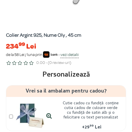
Colier Argint 925, Nume Oly , 45 cm
99
234
Lei
de la 58 Lei / luna prin
-
vezi detalii
0.00 - (0 review-uri)
Personalizează
Vrei sa il ambalam pentru cadou?
Cutie cadou cu fundiță: conține
cutia cadou de culoare verde
cu fundiță de satin alb și o
felicitare cu text personalizat
99
+
29
Lei