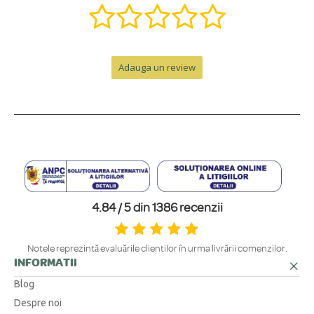
Da, adorăm provocările creative! Putem transforma o idee unică într-o
bijuterie specială. Contactează-ne pe WhatsApp la +40 770 921 356 sau
COMANDĂ ȘI LIVRARE
pe email la
contact@bijubox.ro
pentru a discuta detaliile.
Adauga un review
Cât durează producția unei bijuterii personalizate?
+
Termenul de execuție este de doar 24 de ore de la plasarea comenzii, la
Cât costă și cât durează livrarea?
+
care se adaugă timpul de livrare.
Beneficiezi de TRANSPORT GRATUIT la easybox pentru comenzile de
Cum sunt ambalate produsele?
+
peste 300 RON. Pentru comenzi sub 300 RON, costul este de 12.99 RON
la easybox sau 14.99 RON prin curier rapid. Ridicarea personală de la
Fiecare bijuterie este ambalată cu grijă într-un plic elegant, personalizat.
sediul nostru din Suceava este gratuită.
Pentru un cadou memorabil, poți adăuga o cutie premium cu felicitare,
ÎNGRIJIRE, GARANȚIE ȘI RETUR
4.84 / 5 din 1386 recenzii
disponibilă ca opțiune direct în pagina produsului.
Cum ar trebui să îngrijesc bijuteriile?
+
Notele reprezintă evaluările clienților în urma livrării comenzilor.
INFORMATII
Pentru a te bucura cât mai mult de strălucirea lor, îți recomandăm să le
Bijuteriile sunt rezistente la apă?
+
ferești de contactul direct cu parfumuri sau creme, să le scoți înainte de
Blog
duș sau sport și să le depozitezi individual.
Despre noi
Recomandăm evitarea contactului cu apa, în special pentru bijuteriile