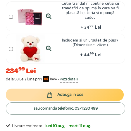
Cutie trandafiri: conține cutia cu
trandafiri de spumă în care va fi
plasată bijuteria și o pungă
cadou
99
+
34
Lei
Includem si un ursulet de plus?
(Dimensiune: 20cm)
99
+
44
Lei
99
234
Lei
de la 58 Lei / luna prin
-
vezi detalii
Adauga in cos
sau comanda telefonic:
0371 230 499
Livrare estimata:
luni 10 aug. - marti 11 aug.