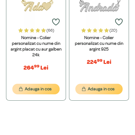
Aur de 14K și Oțel inoxidabil.
+
aur masiv?
Placarea este un proces prin care aplicăm un strat de aur galben de 24K,
Cum aleg materialul potrivit pentru mine? (Argint vs. Aur vs. Oțel
aur roz sau platină peste o bază solidă de argint 925. O bijuterie placată
+
Inoxidabil)
(66)
(20)
este mai accesibilă, dar necesită îngrijire atentă. O bijuterie din aur masiv
este o investiție pe viață, iar culoarea sa nu se va schimba niciodată.
Nomine - Colier
Nomine - Colier
Argintul 925 este un metal prețios nobil și accesibil. Aurul 14K este etern,
personalizat cu nume din
personalizat cu nume din
Materialele folosite sunt sigure? Pot provoca alergii?
+
nu oxidează și își păstrează valoarea. Oțelul Inoxidabil 316L este extrem
argint placat cu aur galben
argint 925
de durabil, hipoalergenic și perfect pentru un stil de viață activ.
24k
Da, siguranța ta este prioritatea noastră. Toate materialele sunt 100%
99
224
Lei
hipoalergenice și nu conțin metale grele. Folosim argint de puritate
99
PERSONALIZARE ȘI DESIGN
264
Lei
superioară din surse europene, aliat în propriul nostru atelier.
Există o limită de caractere pentru gravură?
+
Adauga in cos
Adauga in cos
Pentru majoritatea bijuteriilor nu avem o limită strictă, cu excepția
Pot alege un anumit font? Pot vedea cum arată textul meu?
+
modelelor cu nume decupat (15 caractere). Pentru mesaje mai lungi,
realizăm o simulare grafică gratuită pentru a ne asigura că rezultatul
Absolut! Pe lângă fonturile noastre standard, putem folosi orice font
final arată excelent.
Puteți grava diacritice sau simboluri speciale?
+
dorești. Îți vom oferi o simulare grafică gratuită pentru a ne asigura că
este exact ce îți dorești înainte de a produce bijuteria.
Da, fără nicio problemă. Gravăm mesaje cu diacritice românești (ă, î, ș, ț,
Puteți crea o bijuterie după designul meu (semnătură, desen)?
+
â) și putem adăuga o varietate de simboluri precum inimi, stele, etc.