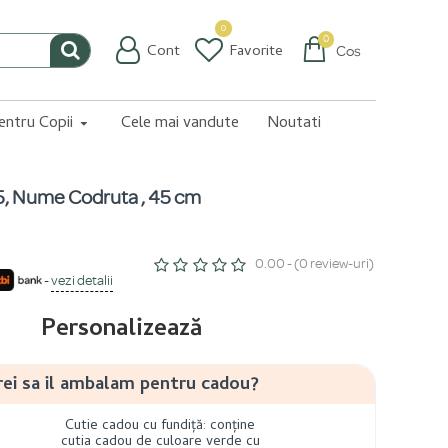
0
0
Cont
Favorite
Coș
pentru Copii
Cele mai vandute
Noutati
25, Nume Codruta , 45 cm
0.00 - (0 review-uri)
-
vezi detalii
Personalizează
rei sa il ambalam pentru cadou?
Cutie cadou cu fundiță: conține
cutia cadou de culoare verde cu