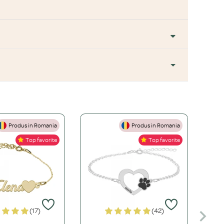
Produs in Romania
Produs in Romania
+
Top favorite
Top favorite
+
ă este mai accesibilă, dar necesită îngrijire atentă. O bijuterie
+
rem de durabil, hipoalergenic și perfect pentru un stil de viață
(17)
(42)
+