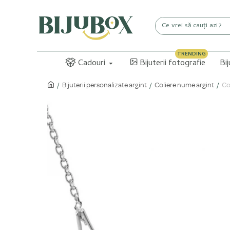
TRENDING
Cadouri
Bijuterii fotografie
Bi
Bijuterii personalizate argint
Coliere nume argint
Co