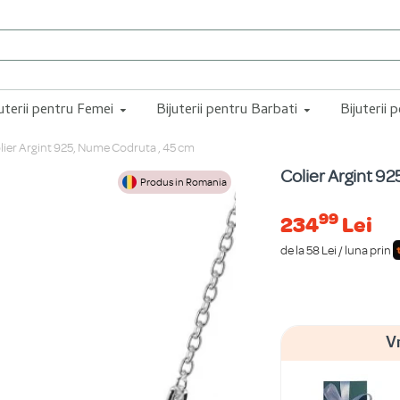
juterii pentru Femei
Bijuterii pentru Barbati
Bijuterii 
lier Argint 925, Nume Codruta , 45 cm
Colier Argint 9
Produs in Romania
99
234
Lei
de la 58 Lei / luna prin
V