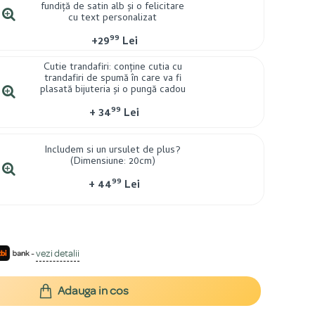
fundiță de satin alb și o felicitare
cu text personalizat
99
+
29
Lei
Cutie trandafiri: conține cutia cu
trandafiri de spumă în care va fi
plasată bijuteria și o pungă cadou
99
+
34
Lei
Includem si un ursulet de plus?
(Dimensiune: 20cm)
99
+
44
Lei
-
vezi detalii
Adauga in cos