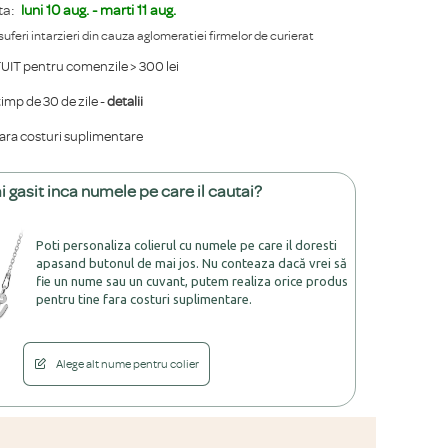
ta:
luni 10 aug. - marti 11 aug.
 suferi intarzieri din cauza aglomeratiei firmelor de curierat
IT pentru comenzile > 300 lei
mp de 30 de zile -
detalii
fara costuri suplimentare
i gasit inca numele pe care il cautai?
Poti personaliza colierul cu numele pe care il doresti
apasand butonul de mai jos. Nu conteaza dacă vrei să
fie un nume sau un cuvant, putem realiza orice produs
pentru tine fara costuri suplimentare.
Alege alt nume pentru colier