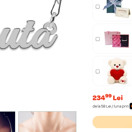
99
234
Lei
de la 58 Lei / luna prin