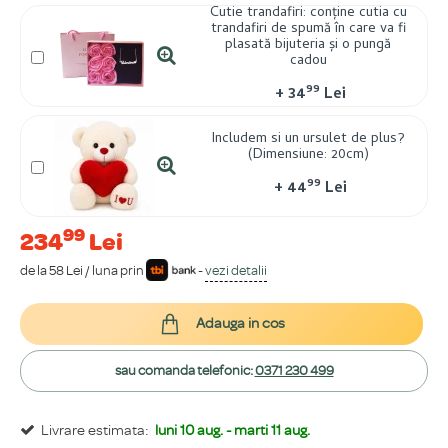
Cutie trandafiri: conține cutia cu
trandafiri de spumă în care va fi
plasată bijuteria și o pungă
cadou
99
+
34
Lei
Includem si un ursulet de plus?
(Dimensiune: 20cm)
99
+
44
Lei
99
234
Lei
de la 58 Lei / luna prin
-
vezi detalii
Adauga in cos
sau comanda telefonic:
0371 230 499
Livrare estimata:
luni 10 aug. - marti 11 aug.