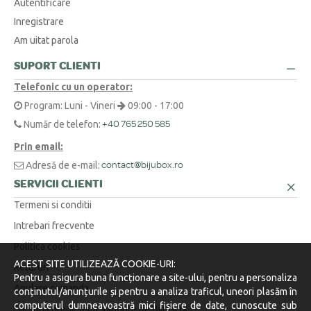
Autentificare
trimitem curierul să ridice coletul, fără niciun cost pentru tine.
Inregistrare
Cum aflu mărimea corectă pentru un inel sau un lanț?
+
Am uitat parola
O metodă simplă este să înfășori o ață în jurul degetului sau la baza
SUPORT CLIENTI
Am o cerere specială sau o altă întrebare. Cum vă contactez?
+
gâtului, să marchezi punctul unde se suprapune, apoi să măsori
Telefonic cu un operator:
lungimea obținută cu o riglă.
Suntem aici pentru tine! Ne poți contacta telefonic la 0371 230 499, prin
Program: Luni - Vineri
09:00 - 17:00
WhatsApp la +40 770 921 356 sau prin email la
contact@bijubox.ro
.
Număr de telefon:
+40 765 250 585
Prin email:
Adresă de e-mail:
contact@bijubox.ro
SERVICII CLIENTI
Termeni si conditii
Intrebari frecvente
Politica cookies
ACEST SITE UTILIZEAZĂ COOKIE-URI:
Retururi
Pentru a asigura buna funcționare a site-ului, pentru a personaliza
Anulare comanda
conținutul/anunțurile și pentru a analiza traficul, uneori plasăm în
computerul dumneavoastră mici fișiere de date, cunoscute sub
Garantia produselor vandute de BijuBOX