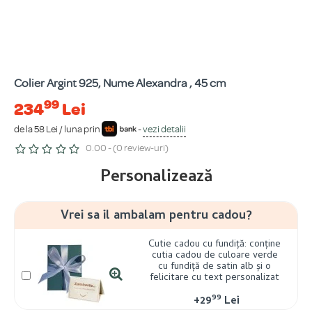
Colier Argint 925, Nume Alexandra , 45 cm
99
234
Lei
de la 58 Lei / luna prin
-
vezi detalii
0.00 - (0 review-uri)
Personalizează
Vrei sa il ambalam pentru cadou?
Cutie cadou cu fundiță: conține
cutia cadou de culoare verde
cu fundiță de satin alb și o
felicitare cu text personalizat
99
+
29
Lei