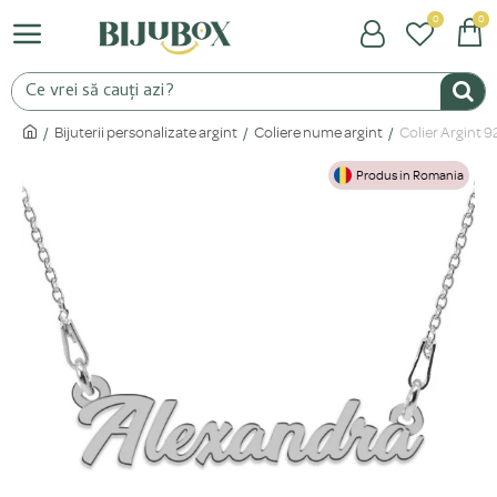
0
0
Bijuterii personalizate argint
Coliere nume argint
Colier Argint 
Produs in Romania