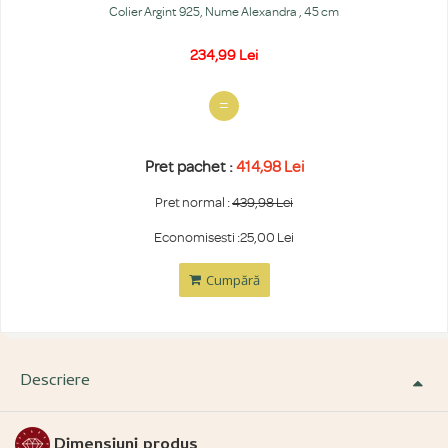
Colier Argint 925, Nume Alexandra , 45 cm
234,99 Lei
=
Preț pachet :
414,98 Lei
Preț normal :
439,98 Lei
Economisești :25,00 Lei
Cumpără
Descriere
Dimensiuni produs