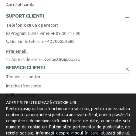
Am uitat parola
SUPORT CLIENTI
Telefonic cu un operator:
Program: Luni - Vineri
09:00 - 17:00
Număr de telefon:
+40 765 250 585
Prin email:
Adresă de e-mail:
contact@bijubox.ro
SERVICII CLIENTI
Termeni si conditii
Intrebari frecvente
Politica cookies
ACEST SITE UTILIZEAZĂ COOKIE-URI:
Retururi
Pentru a asigura buna funcționare a site-ului, pentru a personaliza
Anulare comanda
conținutul/anunțurile și pentru a analiza traficul, uneori plasăm în
computerul dumneavoastră mici fișiere de date, cunoscute sub
Garantia produselor vandute de BijuBOX
numele de cookie-uri. Putem oferi partenerilor de publicitate, de
rețele sociale, informații despre modul în care utilizați site-ul.