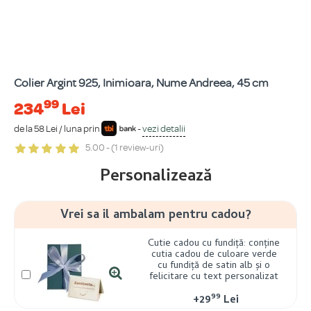
Colier Argint 925, Inimioara, Nume Andreea, 45 cm
99
234
Lei
de la 58 Lei / luna prin
-
vezi detalii
5.00 - (1 review-uri)
Personalizează
Vrei sa il ambalam pentru cadou?
Cutie cadou cu fundiță: conține
cutia cadou de culoare verde
cu fundiță de satin alb și o
felicitare cu text personalizat
99
+
29
Lei