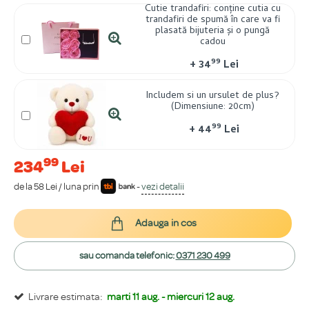
Cutie trandafiri: conține cutia cu
trandafiri de spumă în care va fi
plasată bijuteria și o pungă
cadou
99
+
34
Lei
Includem si un ursulet de plus?
(Dimensiune: 20cm)
99
+
44
Lei
99
234
Lei
de la 58 Lei / luna prin
-
vezi detalii
Adauga in cos
sau comanda telefonic:
0371 230 499
Livrare estimata:
marti 11 aug. - miercuri 12 aug.