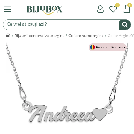
0
0
Bijuterii personalizate argint
Coliere nume argint
Colier Argint 
Produs in Romania