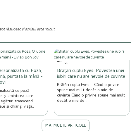
 tot răsucesc și scrisul este micut
11
iul.
ersonalizată cu Poză,
Brățări cuplu Eyes: Povestea unei
rnă, purtată la mână -
iubiri care nu are nevoie de cuvinte
ovi
Brățări cuplu Eyes – Când o privire
spune mai mult decât o mie de
nalizată cu poză –
cuvinte Când o privire spune mai mult
i și amintirea care
decât o mie de ..
legături transcend
le și chiar și viața..
MAI MULTE ARTICOLE