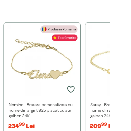
Produs in Romania
P
Top favorite
Nomine - Bratara personalizata cu
Saray - Bratara persona
nume din argint 925 placat cu aur
nume din argint 925 p
galben 24K
galben 24K
99
99
234
Lei
209
Lei