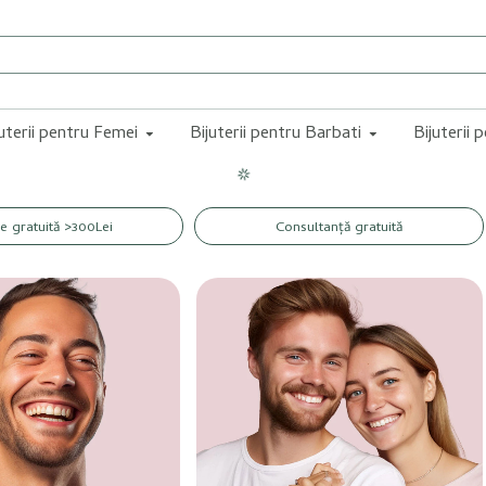
juterii pentru Femei
Bijuterii pentru Barbati
Bijuterii 
re gratuită >300Lei
Consultanță gratuită