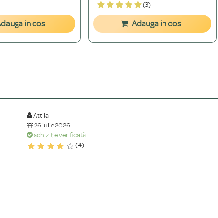
(3)
dauga in cos
Adauga in cos
Attila
26 iulie 2026
achiziție verificată
(4)