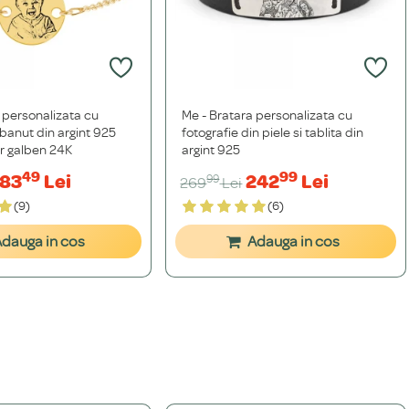
 personalizata cu
Me - Bratara personalizata cu
 banut din argint 925
fotografie din piele si tablita din
r galben 24K
argint 925
49
99
83
Lei
242
Lei
99
269
Lei
(9)
(6)
dauga in cos
Adauga in cos