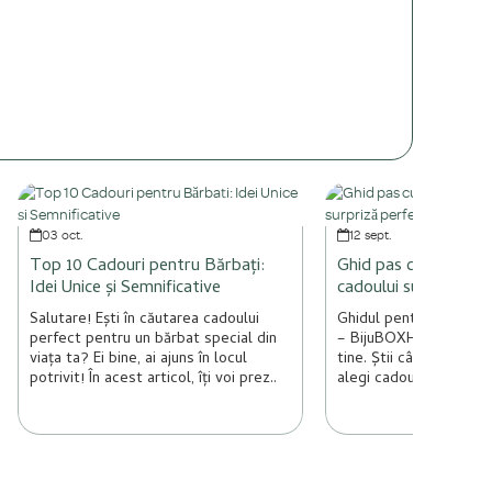
03
oct.
12
sept.
Top 10 Cadouri pentru Bărbați:
Ghid pas cu pas pen
Idei Unice și Semnificative
cadoului surpriză pe
Salutare! Ești în căutarea cadoului
Ghidul pentru cadoul s
perfect pentru un bărbat special din
– BijuBOXHei, tu! Da, 
viața ta? Ei bine, ai ajuns în locul
tine. Știi cât de compl
potrivit! În acest articol, îți voi prez..
alegi cadouri pent..