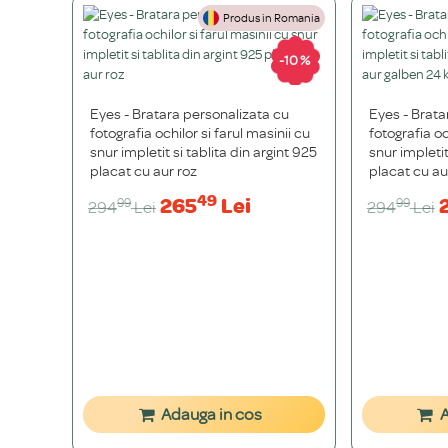
Produs in Romania
-10 %
Noutati
Eyes - Bratara personalizata cu
Eyes - Brata
fotografia ochilor si farul masinii cu
fotografia oc
snur impletit si tablita din argint 925
snur impletit
placat cu aur roz
placat cu au
49
265
Lei
99
99
294
Lei
294
Lei
Adauga in cos
A