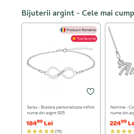
Bijuterii argint - Cele mai cum
Produs in Romania
Top favorite
Saray - Bratara personalizata inifinit
Nomine - Col
nume din argint 925
nume din ar
99
99
184
Lei
224
Le
(16)