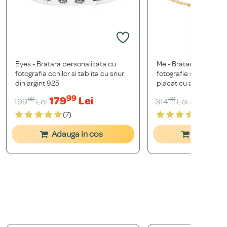
Eyes - Bratara personalizata cu
Me - Bratara personal
fotografia ochilor si tablita cu snur
fotografie si inimioara
din argint 925
placat cu aur galben 
99
49
179
Lei
283
L
99
99
199
Lei
314
Lei
(7)
(6)
Adauga in cos
Adauga i