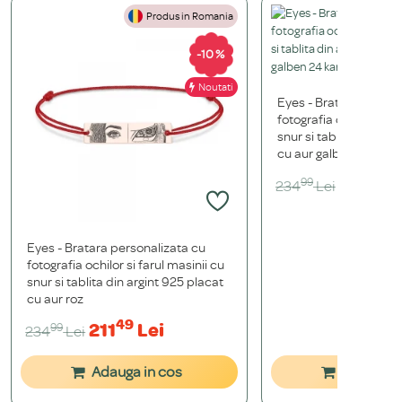
Produs in Romania
P
-10 %
Noutati
Eyes - Bratara person
fotografia ochilor si fa
snur si tablita din arg
cu aur galben 24 kara
49
211
L
99
234
Lei
Eyes - Bratara personalizata cu
fotografia ochilor si farul masinii cu
snur si tablita din argint 925 placat
cu aur roz
49
211
Lei
99
234
Lei
Adauga in cos
Adauga i