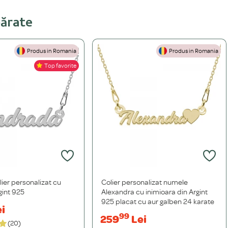
părate
Produs in Romania
Produs in Romania
Top favorite
ier personalizat cu
Colier personalizat numele
gint 925
Alexandra cu inimioara din Argint
925 placat cu aur galben 24 karate
i
99
259
Lei
(20)