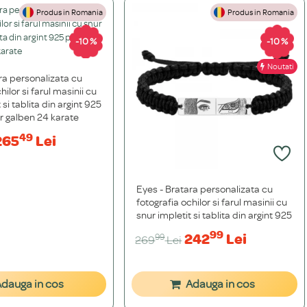
Produs in Romania
Produs in Romania
-10 %
-10 %
Noutati
Noutati
ra personalizata cu
hilor si farul masinii cu
 si tablita din argint 925
r galben 24 karate
49
265
Lei
Eyes - Bratara personalizata cu
fotografia ochilor si farul masinii cu
snur impletit si tablita din argint 925
99
242
Lei
99
269
Lei
dauga in cos
Adauga in cos