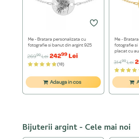
Me - Bratara personalizata cu
Me - Bratara
fotografie si banut din argint 925
fotografie si
placat cu au
99
242
Lei
99
269
Lei
2
99
314
Lei
(18)
Adauga in cos
A
Bijuterii argint - Cele mai noi