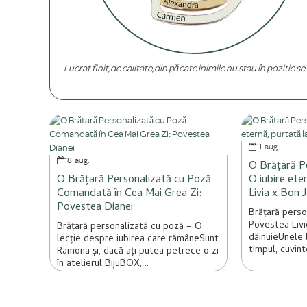
Lucrat finit,de calitate,din păcate inimile nu stau în poziție se
11
aug.
18
aug.
O Brățară P
O Brățară Personalizată cu Poză
O iubire ete
Comandată în Cea Mai Grea Zi:
Livia x Bon J
Povestea Dianei
Brățară perso
Povestea Livie
Brățară personalizată cu poză – O
dăinuieUnele 
lecție despre iubirea care rămâneSunt
timpul, cuvinte
Ramona și, dacă ați putea petrece o zi
în atelierul BijuBOX, ..