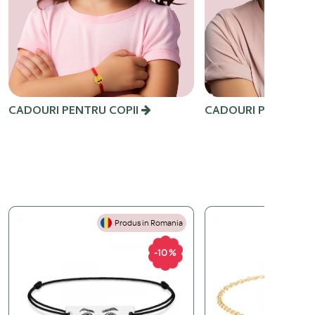
CADOURI PENTRU COPII
CADOURI PENTRU 
Produs in Romania
P
-10 %