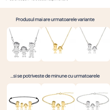
Produsul mai are urmatoarele variante
...si se potriveste de minune cu urmatoarele