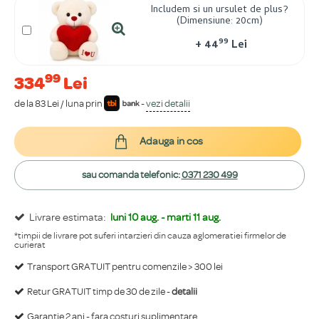
Includem si un ursulet de plus?
(Dimensiune: 20cm)
99
+
44
Lei
99
334
Lei
de la 83 Lei / luna prin
-
vezi detalii
Adauga in cos
sau comanda telefonic:
0371 230 499
Livrare estimata:
luni 10 aug. - marti 11 aug.
*timpii de livrare pot suferi intarzieri din cauza aglomeratiei firmelor de
curierat
Transport GRATUIT pentru comenzile > 300 lei
Retur GRATUIT timp de 30 de zile -
detalii
Garantie 2 ani - fara costuri suplimentare