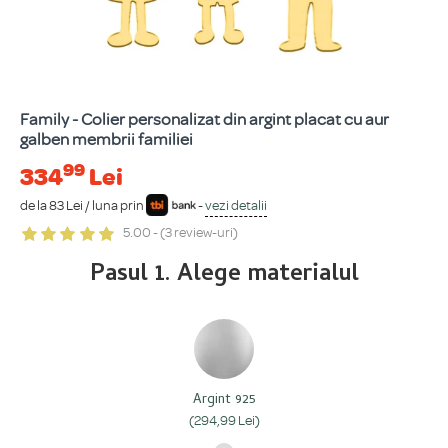
Family - Colier personalizat din argint placat cu aur
galben membrii familiei
99
334
Lei
de la 83 Lei / luna prin
-
vezi detalii
5.00 - (3 review-uri)
Pasul 1. Alege materialul
Argint 925
(294,99 Lei)