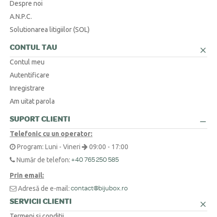
Despre noi
A.N.P.C.
O metodă simplă este să înfășori o ață în jurul degetului sau la baza
Am o cerere specială sau o altă întrebare. Cum vă contactez?
+
gâtului, să marchezi punctul unde se suprapune, apoi să măsori
Solutionarea litigiilor (SOL)
lungimea obținută cu o riglă.
Suntem aici pentru tine! Ne poți contacta telefonic la 0371 230 499, prin
CONTUL TAU
WhatsApp la +40 770 921 356 sau prin email la
contact@bijubox.ro
.
Contul meu
Autentificare
Inregistrare
Am uitat parola
SUPORT CLIENTI
Telefonic cu un operator:
Program: Luni - Vineri
09:00 - 17:00
Număr de telefon:
+40 765 250 585
Prin email:
Adresă de e-mail:
contact@bijubox.ro
SERVICII CLIENTI
Termeni si conditii