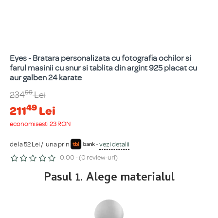
Eyes - Bratara personalizata cu fotografia ochilor si
farul masinii cu snur si tablita din argint 925 placat cu
aur galben 24 karate
99
234
Lei
49
211
Lei
economisești 23 RON
de la 52 Lei / luna prin
-
vezi detalii
0.00 - (0 review-uri)
Pasul 1. Alege materialul