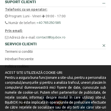
O metodă simplă este să înfășori o ață în jurul degetului sau la baza
SUPORT CLIENTI
Am o cerere specială sau o altă întrebare. Cum vă contactez?
+
gâtului, să marchezi punctul unde se suprapune, apoi să măsori
Telefonic cu un operator:
lungimea obținută cu o riglă.
Suntem aici pentru tine! Ne poți contacta telefonic la 0371 230 499, prin
Program: Luni - Vineri
09:00 - 17:00
WhatsApp la +40 770 921 356 sau prin email la
contact@bijubox.ro
.
Număr de telefon:
+40 765 250 585
Prin email:
Adresă de e-mail:
contact@bijubox.ro
SERVICII CLIENTI
Termeni si conditii
Intrebari frecvente
Politica cookies
ACEST SITE UTILIZEAZĂ COOKIE-URI:
Retururi
Pentru a asigura buna funcționare a site-ului, pentru a personaliza
Anulare comanda
conținutul/anunțurile și pentru a analiza traficul, uneori plasăm în
computerul dumneavoastră mici fișiere de date, cunoscute sub
Garantia produselor vandute de BijuBOX
numele de cookie-uri. Putem oferi partenerilor de publicitate, de
rețele sociale, informații despre modul în care utilizați site-ul.
BijuBOX nu este implicată în operațiunile de prelucrare efectuate
de către rețelele de socializare sau de alți terti ale căror site-uri