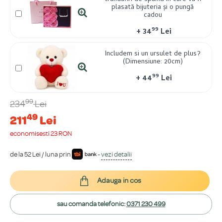
plasată bijuteria și o pungă
cadou
99
+
34
Lei
Includem si un ursulet de plus?
(Dimensiune: 20cm)
99
+
44
Lei
99
234
Lei
49
211
Lei
economisești 23 RON
de la 52 Lei / luna prin
-
vezi detalii
Adauga in cos
sau comanda telefonic:
0371 230 499