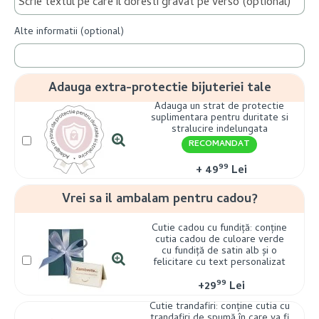
Alte informatii (optional)
Adauga extra-protectie bijuteriei tale
Adauga un strat de protectie
suplimentara pentru duritate si
stralucire indelungata
RECOMANDAT
99
+
49
Lei
Vrei sa il ambalam pentru cadou?
Cutie cadou cu fundiță: conține
cutia cadou de culoare verde
cu fundiță de satin alb și o
felicitare cu text personalizat
99
+
29
Lei
Cutie trandafiri: conține cutia cu
trandafiri de spumă în care va fi