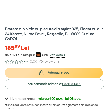
Bratara din piele cu placuta din argint 925, Placat cu aur
24 Karate, Nume Pavel , Reglabila, BijuBOX, Cutiuta
CADOU
99
189
Lei
de la 47 Lei / luna prin
-
vezi detalii
0.00 - (0 review-uri)
Adauga in cos
sau comanda telefonic:
0371 230 499
Livrare estimata:
miercuri 05 aug. - joi 06 aug.
*timpii de livrare pot suferi intarzieri din cauza aglomeratiei firmelor de
curierat