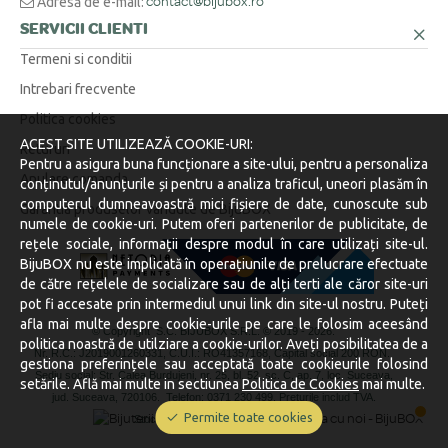
Adresă de e-mail:
contact@bijubox.ro
SERVICII CLIENTI
Termeni si conditii
Intrebari frecvente
Politica cookies
ACEST SITE UTILIZEAZĂ COOKIE-URI:
Retururi
Pentru a asigura buna funcționare a site-ului, pentru a personaliza
Anulare comanda
conținutul/anunțurile și pentru a analiza traficul, uneori plasăm în
computerul dumneavoastră mici fișiere de date, cunoscute sub
Garantia produselor vandute de BijuBOX
numele de cookie-uri. Putem oferi partenerilor de publicitate, de
rețele sociale, informații despre modul în care utilizați site-ul.
BijuBOX nu este implicată în operațiunile de prelucrare efectuate
de către rețelele de socializare sau de alți terti ale căror site-uri
pot fi accesate prin intermediul unui link din site-ul nostru. Puteți
afla mai multe despre cookie-urile pe care le folosim aceesând
© Copyright S.C. BIJUBOX S.R.L. © 2019 -
2026.
politica noastră de utilziare a cookie-urilor. Aveți posibilitatea de a
Nr. R.C.: J2019001260331, C.U.I.: RO41357168, Capital social 200 RON.
gestiona preferințele sau acceptată toate cookieurile folosind
Sediu social: Str. Calea Burdujeni, nr. 25, bl. 52, sc. C, ap. 7, loc. Suceava,
setările. Află mai multe in sectiunea
Politica de Cookies
mai multe.
jud. Suceava, 720106.
Telefon: 0371 230 499. Preturile includ TVA.
Permite toate cookies
Stocurile sunt afișate în timp real.