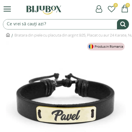
0
0
Bratara din piele cu placuta din argint 925, Placat cu aur 24 Karate,
Produs in Romania