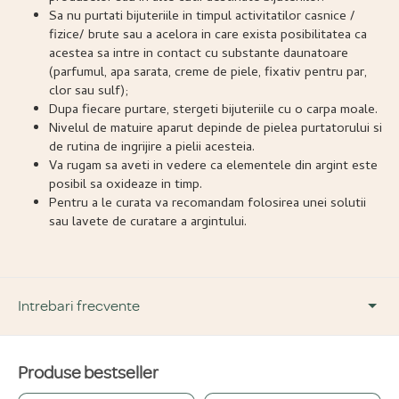
Sa nu purtati bijuteriile in timpul activitatilor casnice /
fizice/ brute sau a acelora in care exista posibilitatea ca
acestea sa intre in contact cu substante daunatoare
(parfumul, apa sarata, creme de piele, fixativ pentru par,
clor sau sulf);
Dupa fiecare purtare, stergeti bijuteriile cu o carpa moale.
Nivelul de matuire aparut depinde de pielea purtatorului si
de rutina de ingrijire a pielii acesteia.
Va rugam sa aveti in vedere ca elementele din argint este
posibil sa oxideaze in timp.
Pentru a le curata va recomandam folosirea unei solutii
sau lavete de curatare a argintului.
Intrebari frecvente
Produse bestseller
DESPRE PRODUS ȘI MATERIALE