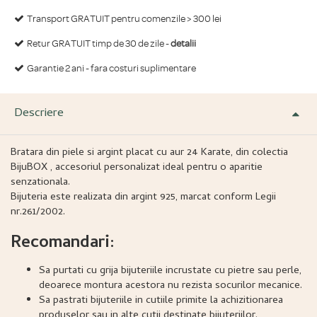
Transport GRATUIT pentru comenzile > 300 lei
Retur GRATUIT timp de 30 de zile -
detalii
Garantie 2 ani - fara costuri suplimentare
Descriere
Bratara din piele si argint placat cu aur 24 Karate, din colectia
BijuBOX , accesoriul personalizat ideal pentru o aparitie
senzationala.
Bijuteria este realizata din argint 925, marcat conform Legii
nr.261/2002.
Recomandari:
Sa purtati cu grija bijuteriile incrustate cu pietre sau perle,
deoarece montura acestora nu rezista socurilor mecanice.
Sa pastrati bijuteriile in cutiile primite la achizitionarea
produselor sau in alte cutii destinate bijuteriilor.