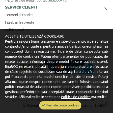
Adresă de e-mail:
contact@bijubox.ro
SERVICII CLIENTI
Termeni si conditii
Intrebari frecvente
Politica cookies
ACEST SITE UTILIZEAZĂ COOKIE-URI:
Retururi
Pentru a asigura buna funcționare a site-ului, pentru a personaliza
Anulare comanda
conținutul/anunțurile și pentru a analiza traficul, uneori plasăm în
computerul dumneavoastră mici fișiere de date, cunoscute sub
Garantia produselor vandute de BijuBOX
numele de cookie-uri. Putem oferi partenerilor de publicitate, de
rețele sociale, informații despre modul în care utilizați site-ul.
BijuBOX nu este implicată în operațiunile de prelucrare efectuate
de către rețelele de socializare sau de alți terti ale căror site-uri
pot fi accesate prin intermediul unui link din site-ul nostru. Puteți
afla mai multe despre cookie-urile pe care le folosim aceesând
© Copyright S.C. BIJUBOX S.R.L. © 2019 -
2026.
politica noastră de utilziare a cookie-urilor. Aveți posibilitatea de a
Nr. R.C.: J2019001260331, C.U.I.: RO41357168, Capital social 200 RON.
gestiona preferințele sau acceptată toate cookieurile folosind
Sediu social: Str. Calea Burdujeni, nr. 25, bl. 52, sc. C, ap. 7, loc. Suceava,
setările. Află mai multe in sectiunea
Politica de Cookies
mai multe.
jud. Suceava, 720106.
Telefon: 0371 230 499. Preturile includ TVA.
Permite toate cookies
Stocurile sunt afișate în timp real.