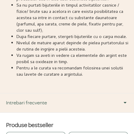
Sa nu purtati bijuteriile in timpul activitatilor casnice /
fizice/ brute sau a acelora in care exista posibilitatea ca
acestea sa intre in contact cu substante daunatoare
(parfumul, apa sarata, creme de piele, fixativ pentru par,
clor sau sulf);
Dupa fiecare purtare, stergeti bijuteriile cu o carpa moale.
Nivelul de matuire aparut depinde de pielea purtatorului si
de rutina de ingrijire a pielii acesteia.
Va rugam sa aveti in vedere ca elementele din argint este
posibil sa oxideaze in timp.
Pentru a le curata va recomandam folosirea unei solutii
sau lavete de curatare a argintului.
Intrebari frecvente
Produse bestseller
DESPRE PRODUS ȘI MATERIALE