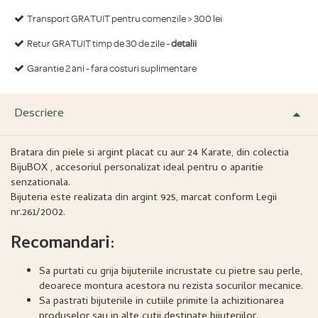
Transport GRATUIT pentru comenzile > 300 lei
Retur GRATUIT timp de 30 de zile -
detalii
Garantie 2 ani - fara costuri suplimentare
Descriere
Bratara din piele si argint placat cu aur 24 Karate, din colectia
BijuBOX , accesoriul personalizat ideal pentru o aparitie
senzationala.
Bijuteria este realizata din argint 925, marcat conform Legii
nr.261/2002.
Recomandari:
Sa purtati cu grija bijuteriile incrustate cu pietre sau perle,
deoarece montura acestora nu rezista socurilor mecanice.
Sa pastrati bijuteriile in cutiile primite la achizitionarea
produselor sau in alte cutii destinate bijuteriilor.