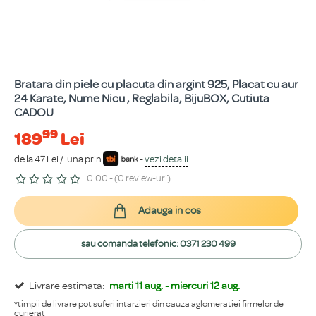
Bratara din piele cu placuta din argint 925, Placat cu aur
24 Karate, Nume Nicu , Reglabila, BijuBOX, Cutiuta
CADOU
99
189
Lei
de la 47 Lei / luna prin
-
vezi detalii
0.00 - (0 review-uri)
Adauga in cos
sau comanda telefonic:
0371 230 499
Livrare estimata:
marti 11 aug. - miercuri 12 aug.
*timpii de livrare pot suferi intarzieri din cauza aglomeratiei firmelor de
curierat