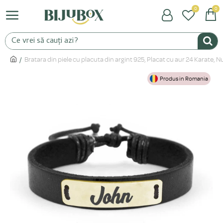
0
0
Bratara din piele cu placuta din argint 925, Placat cu aur 24 Karate,
Produs in Romania