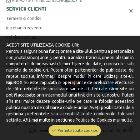
Adresă de e-mail:
contact@bijubox.ro
SERVICII CLIENTI
Termeni si conditii
Intrebari frecvente
Politica cookies
ACEST SITE UTILIZEAZĂ COOKIE-URI:
Retururi
Pentru a asigura buna funcționare a site-ului, pentru a personaliza
Anulare comanda
conținutul/anunțurile și pentru a analiza traficul, uneori plasăm în
computerul dumneavoastră mici fișiere de date, cunoscute sub
Garantia produselor vandute de BijuBOX
numele de cookie-uri. Putem oferi partenerilor de publicitate, de
rețele sociale, informații despre modul în care utilizați site-ul.
BijuBOX nu este implicată în operațiunile de prelucrare efectuate
de către rețelele de socializare sau de alți terti ale căror site-uri
pot fi accesate prin intermediul unui link din site-ul nostru. Puteți
afla mai multe despre cookie-urile pe care le folosim aceesând
© Copyright S.C. BIJUBOX S.R.L. © 2019 -
2026.
politica noastră de utilziare a cookie-urilor. Aveți posibilitatea de a
Nr. R.C.: J2019001260331, C.U.I.: RO41357168, Capital social 200 RON.
gestiona preferințele sau acceptată toate cookieurile folosind
Sediu social: Str. Calea Burdujeni, nr. 25, bl. 52, sc. C, ap. 7, loc. Suceava,
setările. Află mai multe in sectiunea
Politica de Cookies
mai multe.
jud. Suceava, 720106.
Telefon: 0371 230 499. Preturile includ TVA.
Permite toate cookies
Stocurile sunt afișate în timp real.