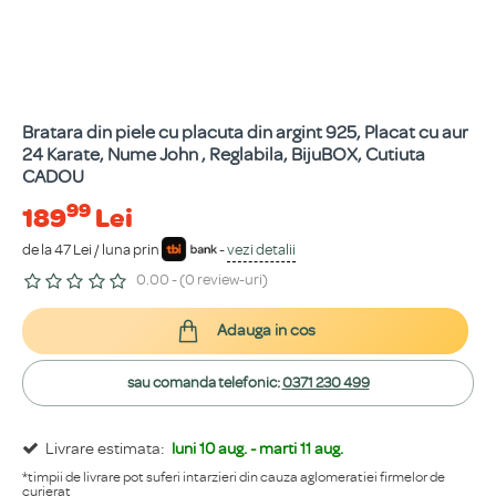
Bratara din piele cu placuta din argint 925, Placat cu aur
24 Karate, Nume John , Reglabila, BijuBOX, Cutiuta
CADOU
99
189
Lei
de la 47 Lei / luna prin
-
vezi detalii
0.00 - (0 review-uri)
Adauga in cos
sau comanda telefonic:
0371 230 499
Livrare estimata:
luni 10 aug. - marti 11 aug.
*timpii de livrare pot suferi intarzieri din cauza aglomeratiei firmelor de
curierat