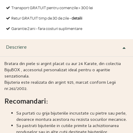
Transport GRATUIT pentru comenzile > 300 lei
Retur GRATUIT timp de 30 de zile -
detalii
Garantie 2 ani - fara costuri suplimentare
Descriere
Bratara din piele si argint placat cu aur 24 Karate, din colectia
BijuBOX , accesoriul personalizat ideal pentru o aparitie
senzationala.
Bijuteria este realizata din argint 925, marcat conform Legii
nr.261/2002.
Recomandari:
Sa purtati cu grija bijuteriile incrustate cu pietre sau perle,
deoarece montura acestora nu rezista socurilor mecanice.
Sa pastrati bijuteriile in cutiile primite la achizitionarea
produselor sau in alte cutii destinate bijuteriilor.