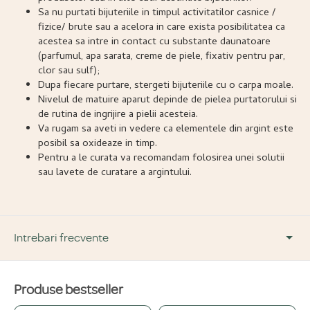
Sa nu purtati bijuteriile in timpul activitatilor casnice /
fizice/ brute sau a acelora in care exista posibilitatea ca
acestea sa intre in contact cu substante daunatoare
(parfumul, apa sarata, creme de piele, fixativ pentru par,
clor sau sulf);
Dupa fiecare purtare, stergeti bijuteriile cu o carpa moale.
Nivelul de matuire aparut depinde de pielea purtatorului si
de rutina de ingrijire a pielii acesteia.
Va rugam sa aveti in vedere ca elementele din argint este
posibil sa oxideaze in timp.
Pentru a le curata va recomandam folosirea unei solutii
sau lavete de curatare a argintului.
Intrebari frecvente
Produse bestseller
DESPRE PRODUS ȘI MATERIALE