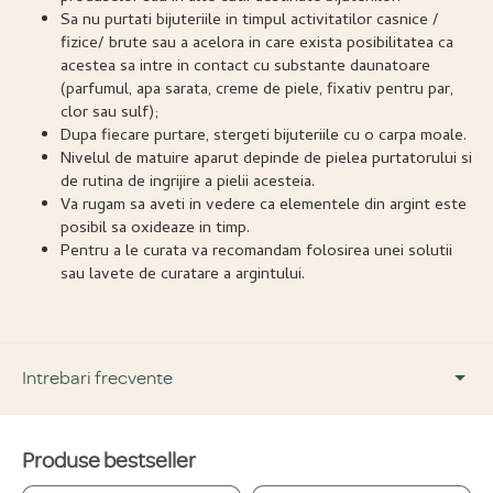
Sa nu purtati bijuteriile in timpul activitatilor casnice /
fizice/ brute sau a acelora in care exista posibilitatea ca
acestea sa intre in contact cu substante daunatoare
(parfumul, apa sarata, creme de piele, fixativ pentru par,
clor sau sulf);
Dupa fiecare purtare, stergeti bijuteriile cu o carpa moale.
Nivelul de matuire aparut depinde de pielea purtatorului si
de rutina de ingrijire a pielii acesteia.
Va rugam sa aveti in vedere ca elementele din argint este
posibil sa oxideaze in timp.
Pentru a le curata va recomandam folosirea unei solutii
sau lavete de curatare a argintului.
Intrebari frecvente
Produse bestseller
DESPRE PRODUS ȘI MATERIALE