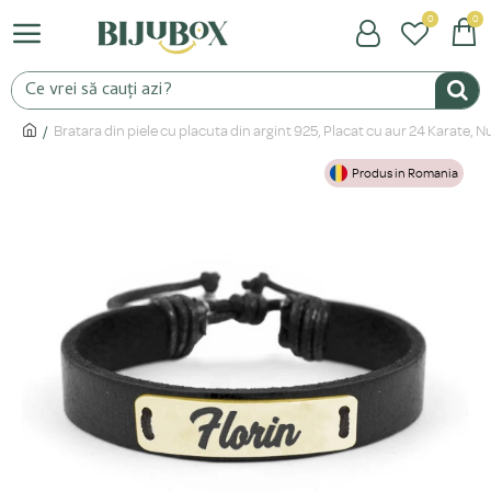
0
0
Bratara din piele cu placuta din argint 925, Placat cu aur 24 Karate,
Produs in Romania