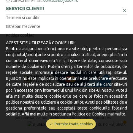
Adresă de e-mail:
contact@bijubox.ro
SERVICII CLIENTI
Termeni si conditii
Intrebari frecvente
Politica cookies
ACEST SITE UTILIZEAZĂ COOKIE-URI:
Retururi
Pentru a asigura buna funcționare a site-ului, pentru a personaliza
Anulare comanda
conținutul/anunțurile și pentru a analiza traficul, uneori plasăm în
computerul dumneavoastră mici fișiere de date, cunoscute sub
Garantia produselor vandute de BijuBOX
numele de cookie-uri. Putem oferi partenerilor de publicitate, de
rețele sociale, informații despre modul în care utilizați site-ul.
BijuBOX nu este implicată în operațiunile de prelucrare efectuate
de către rețelele de socializare sau de alți terti ale căror site-uri
pot fi accesate prin intermediul unui link din site-ul nostru. Puteți
afla mai multe despre cookie-urile pe care le folosim aceesând
© Copyright S.C. BIJUBOX S.R.L. © 2019 -
2026.
politica noastră de utilziare a cookie-urilor. Aveți posibilitatea de a
Nr. R.C.: J2019001260331, C.U.I.: RO41357168, Capital social 200 RON.
gestiona preferințele sau acceptată toate cookieurile folosind
Sediu social: Str. Calea Burdujeni, nr. 25, bl. 52, sc. C, ap. 7, loc. Suceava,
setările. Află mai multe in sectiunea
Politica de Cookies
mai multe.
jud. Suceava, 720106.
Telefon: 0371 230 499. Preturile includ TVA.
Permite toate cookies
Stocurile sunt afișate în timp real.