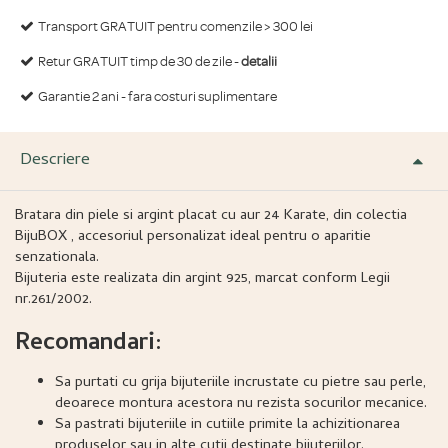
Transport GRATUIT pentru comenzile > 300 lei
Retur GRATUIT timp de 30 de zile -
detalii
Garantie 2 ani - fara costuri suplimentare
Descriere
Bratara din piele si argint placat cu aur 24 Karate, din colectia
BijuBOX , accesoriul personalizat ideal pentru o aparitie
senzationala.
Bijuteria este realizata din argint 925, marcat conform Legii
nr.261/2002.
Recomandari:
Sa purtati cu grija bijuteriile incrustate cu pietre sau perle,
deoarece montura acestora nu rezista socurilor mecanice.
Sa pastrati bijuteriile in cutiile primite la achizitionarea
produselor sau in alte cutii destinate bijuteriilor.