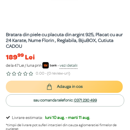
Bratara din piele cu placuta din argint 925, Placat cu aur
24 Karate, Nume Florin , Reglabila, BijuBOX, Cutiuta
CADOU
99
189
Lei
de la 47 Lei / luna prin
-
vezi detalii
0.00 - (0 review-uri)
Adauga in cos
sau comanda telefonic:
0371 230 499
Livrare estimata:
luni 10 aug. - marti 11 aug.
*timpii de livrare pot suferi intarzieri din cauza aglomeratiei firmelor de
curierat