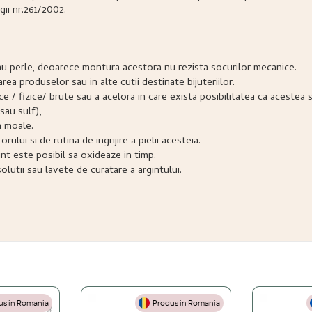
gii nr.261/2002.
e sau perle, deoarece montura acestora nu rezista socurilor mecanice.
narea produselor sau in alte cutii destinate bijuteriilor.
snice / fizice/ brute sau a acelora in care exista posibilitatea ca acest
sau sulf);
a moale.
lui si de rutina de ingrijire a pielii acesteia.
nt este posibil sa oxideaze in timp.
lutii sau lavete de curatare a argintului.
s in Romania
Produs in Romania