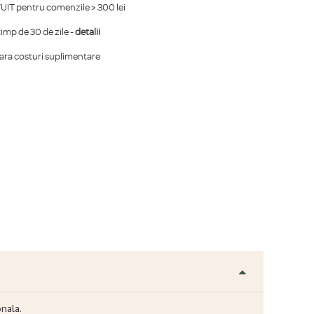
IT pentru comenzile > 300 lei
mp de 30 de zile -
detalii
fara costuri suplimentare
onala.