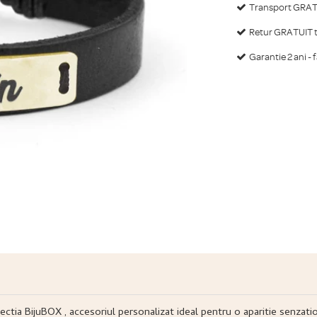
Transport GRATU
Retur GRATUIT ti
Garantie 2 ani - 
olectia BijuBOX , accesoriul personalizat ideal pentru o aparitie senzati