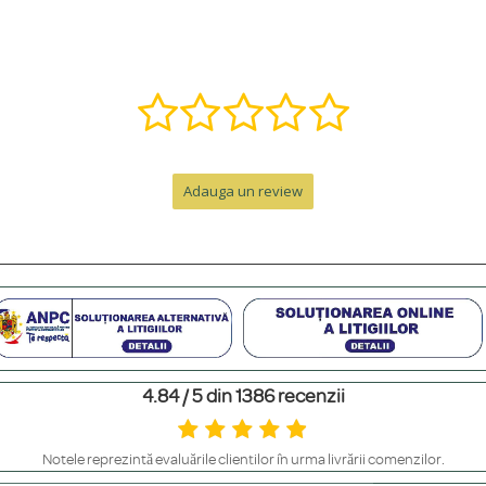
ă într-o bijuterie specială. Contactează-ne pe WhatsApp la +40 770 921 356 s
nzii, la care se adaugă timpul de livrare.
Adauga un review
e de peste 300 RON. Pentru comenzi sub 300 RON, costul este de 12.99 RON 
personalizat. Pentru un cadou memorabil, poți adăuga o cutie premium cu felicit
4.84 / 5 din 1386 recenzii
m să le ferești de contactul direct cu parfumuri sau creme, să le scoți înainte 
Notele reprezintă evaluările clienților în urma livrării comenzilor.