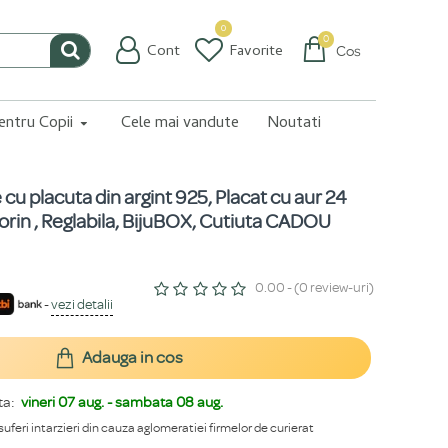
0
0
Cont
Favorite
Coș
pentru Copii
Cele mai vandute
Noutati
e cu placuta din argint 925, Placat cu aur 24
rin , Reglabila, BijuBOX, Cutiuta CADOU
0.00 - (0 review-uri)
-
vezi detalii
Adauga in cos
ta:
vineri 07 aug. - sambata 08 aug.
 suferi intarzieri din cauza aglomeratiei firmelor de curierat