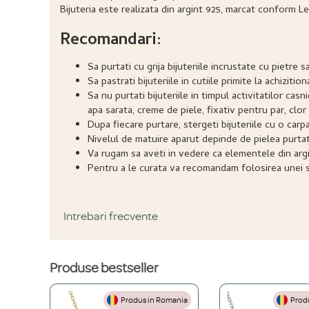
Bijuteria este realizata din argint 925, marcat conform Le
Recomandari:
Sa purtati cu grija bijuteriile incrustate cu pietr
Sa pastrati bijuteriile in cutiile primite la achizitio
Sa nu purtati bijuteriile in timpul activitatilor ca
apa sarata, creme de piele, fixativ pentru par, clor 
Dupa fiecare purtare, stergeti bijuteriile cu o carp
Nivelul de matuire aparut depinde de pielea purtatoru
Va rugam sa aveti in vedere ca elementele din argi
Pentru a le curata va recomandam folosirea unei so
Intrebari frecvente
Produse bestseller
DESPRE PRODUS ȘI MATERIALE
Produs in Romania
Produ
Din ce materiale sunt fabricate bijuteriile voastre?