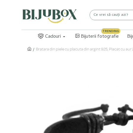
TRENDING
Cadouri
Bijuterii fotografie
Bi
Bratara din piele cu placuta din argint 925, Placat cu a