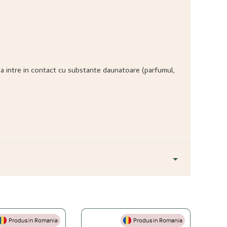
ea sa intre in contact cu substante daunatoare (parfumul,
Produs in Romania
Produs in Romania
+