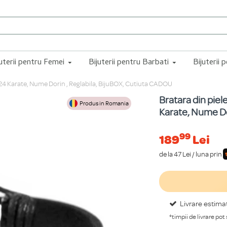
juterii pentru Femei
Bijuterii pentru Barbati
Bijuterii 
ur 24 Karate, Nume Dorin , Reglabila, BijuBOX, Cutiuta CADOU
Bratara din piel
Produs in Romania
Karate, Nume Do
99
189
Lei
de la 47 Lei / luna prin
Livrare estima
*timpii de livrare pot