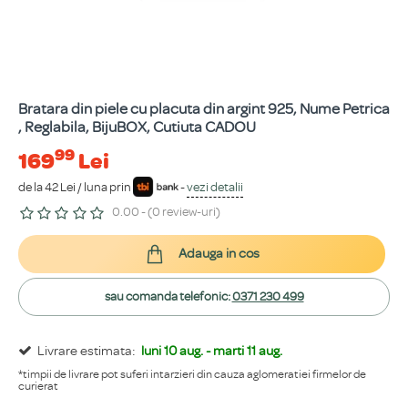
Bratara din piele cu placuta din argint 925, Nume Petrica
, Reglabila, BijuBOX, Cutiuta CADOU
99
169
Lei
de la 42 Lei / luna prin
-
vezi detalii
0.00 - (0 review-uri)
Adauga in cos
sau comanda telefonic:
0371 230 499
Livrare estimata:
luni 10 aug. - marti 11 aug.
*timpii de livrare pot suferi intarzieri din cauza aglomeratiei firmelor de
curierat