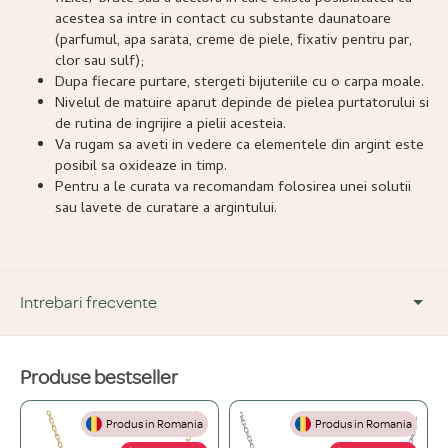
acestea sa intre in contact cu substante daunatoare
(parfumul, apa sarata, creme de piele, fixativ pentru par,
clor sau sulf);
Dupa fiecare purtare, stergeti bijuteriile cu o carpa moale.
Nivelul de matuire aparut depinde de pielea purtatorului si
de rutina de ingrijire a pielii acesteia.
Va rugam sa aveti in vedere ca elementele din argint este
posibil sa oxideaze in timp.
Pentru a le curata va recomandam folosirea unei solutii
sau lavete de curatare a argintului.
Intrebari frecvente
Produse bestseller
DESPRE PRODUS ȘI MATERIALE
Produs in Romania
Produs in Romania
Din ce materiale sunt fabricate bijuteriile voastre?
+