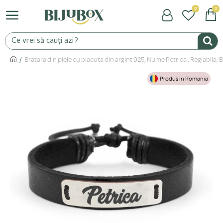
0
0
Bratara din piele cu placuta din argint 925, Nume Petrica , Reglabila
Produs in Romania