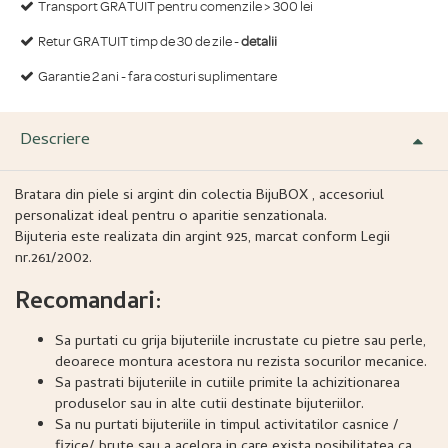
Transport GRATUIT pentru comenzile > 300 lei
Retur GRATUIT timp de 30 de zile -
detalii
Garantie 2 ani - fara costuri suplimentare
Descriere
Bratara din piele si argint din colectia BijuBOX , accesoriul
personalizat ideal pentru o aparitie senzationala.
Bijuteria este realizata din argint 925, marcat conform Legii
nr.261/2002.
Recomandari:
Sa purtati cu grija bijuteriile incrustate cu pietre sau perle,
deoarece montura acestora nu rezista socurilor mecanice.
Sa pastrati bijuteriile in cutiile primite la achizitionarea
produselor sau in alte cutii destinate bijuteriilor.
Sa nu purtati bijuteriile in timpul activitatilor casnice /
fizice/ brute sau a acelora in care exista posibilitatea ca