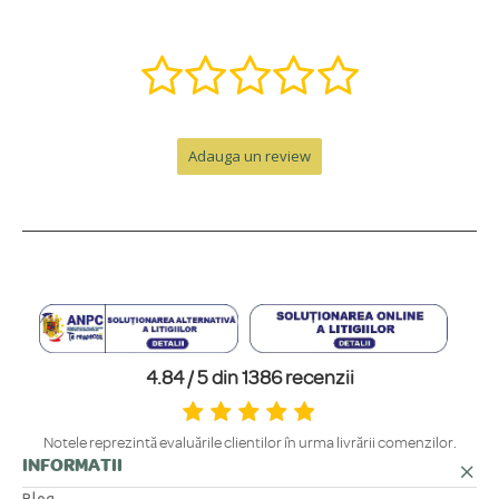
este exact ce îți dorești înainte de a produce bijuteria.
Da, fără nicio problemă. Gravăm mesaje cu diacritice românești (ă, î, ș, ț,
Puteți crea o bijuterie după designul meu (semnătură, desen)?
+
â) și putem adăuga o varietate de simboluri precum inimi, stele, etc.
Da, adorăm provocările creative! Putem transforma o idee unică într-o
bijuterie specială. Contactează-ne pe WhatsApp la +40 770 921 356 sau
COMANDĂ ȘI LIVRARE
pe email la
contact@bijubox.ro
pentru a discuta detaliile.
Adauga un review
Cât durează producția unei bijuterii personalizate?
+
Termenul de execuție este de doar 24 de ore de la plasarea comenzii, la
Cât costă și cât durează livrarea?
+
care se adaugă timpul de livrare.
Beneficiezi de TRANSPORT GRATUIT la easybox pentru comenzile de
Cum sunt ambalate produsele?
+
peste 300 RON. Pentru comenzi sub 300 RON, costul este de 12.99 RON
la easybox sau 14.99 RON prin curier rapid. Ridicarea personală de la
Fiecare bijuterie este ambalată cu grijă într-un plic elegant, personalizat.
sediul nostru din Suceava este gratuită.
Pentru un cadou memorabil, poți adăuga o cutie premium cu felicitare,
ÎNGRIJIRE, GARANȚIE ȘI RETUR
4.84 / 5 din 1386 recenzii
disponibilă ca opțiune direct în pagina produsului.
Cum ar trebui să îngrijesc bijuteriile?
+
Notele reprezintă evaluările clienților în urma livrării comenzilor.
INFORMATII
Pentru a te bucura cât mai mult de strălucirea lor, îți recomandăm să le
Bijuteriile sunt rezistente la apă?
+
ferești de contactul direct cu parfumuri sau creme, să le scoți înainte de