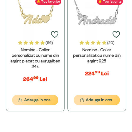
Top favorite
Top favorite
Folosim doar materiale de înaltă calitate, atent selecționate: Argint 925,
Ce înseamnă o bijuterie "placată" și care este diferența față de una din
Aur de 14K și Oțel inoxidabil.
+
aur masiv?
Placarea este un proces prin care aplicăm un strat de aur galben de 24K,
Cum aleg materialul potrivit pentru mine? (Argint vs. Aur vs. Oțel
aur roz sau platină peste o bază solidă de argint 925. O bijuterie placată
+
Inoxidabil)
(66)
(20)
este mai accesibilă, dar necesită îngrijire atentă. O bijuterie din aur masiv
este o investiție pe viață, iar culoarea sa nu se va schimba niciodată.
Nomine - Colier
Nomine - Colier
Argintul 925 este un metal prețios nobil și accesibil. Aurul 14K este etern,
personalizat cu nume din
personalizat cu nume din
Materialele folosite sunt sigure? Pot provoca alergii?
+
nu oxidează și își păstrează valoarea. Oțelul Inoxidabil 316L este extrem
argint placat cu aur galben
argint 925
de durabil, hipoalergenic și perfect pentru un stil de viață activ.
24k
Da, siguranța ta este prioritatea noastră. Toate materialele sunt 100%
99
224
Lei
hipoalergenice și nu conțin metale grele. Folosim argint de puritate
99
PERSONALIZARE ȘI DESIGN
264
Lei
superioară din surse europene, aliat în propriul nostru atelier.
Există o limită de caractere pentru gravură?
+
Adauga in cos
Adauga in cos
Pentru majoritatea bijuteriilor nu avem o limită strictă, cu excepția
Pot alege un anumit font? Pot vedea cum arată textul meu?
+
modelelor cu nume decupat (15 caractere). Pentru mesaje mai lungi,
realizăm o simulare grafică gratuită pentru a ne asigura că rezultatul
Absolut! Pe lângă fonturile noastre standard, putem folosi orice font
final arată excelent.
Puteți grava diacritice sau simboluri speciale?
+
dorești. Îți vom oferi o simulare grafică gratuită pentru a ne asigura că