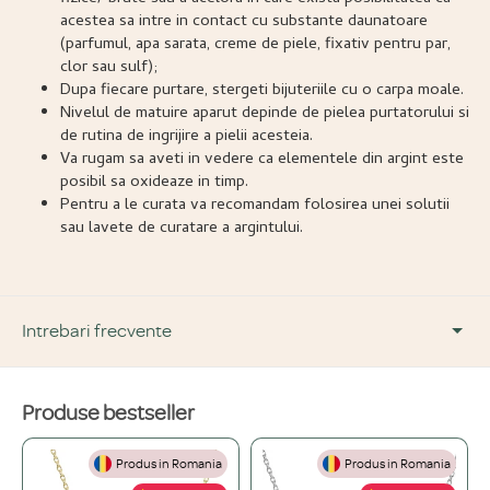
acestea sa intre in contact cu substante daunatoare
(parfumul, apa sarata, creme de piele, fixativ pentru par,
clor sau sulf);
Dupa fiecare purtare, stergeti bijuteriile cu o carpa moale.
Nivelul de matuire aparut depinde de pielea purtatorului si
de rutina de ingrijire a pielii acesteia.
Va rugam sa aveti in vedere ca elementele din argint este
posibil sa oxideaze in timp.
Pentru a le curata va recomandam folosirea unei solutii
sau lavete de curatare a argintului.
Intrebari frecvente
Produse bestseller
DESPRE PRODUS ȘI MATERIALE
Produs in Romania
Produs in Romania
Din ce materiale sunt fabricate bijuteriile voastre?
+