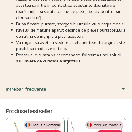
acestea sa intre in contact cu substante daunatoare
(parfumul, apa sarata, creme de piele, fixativ pentru par,
clor sau sulf);
Dupa fiecare purtare, stergeti bijuteriile cu o carpa moale.
Nivelul de matuire aparut depinde de pielea purtatorului si
de rutina de ingrijire a pielii acesteia.
Va rugam sa aveti in vedere ca elementele din argint este
posibil sa oxideaze in timp.
Pentru a le curata va recomandam folosirea unei solutii
sau lavete de curatare a argintului.
Intrebari frecvente
Produse bestseller
DESPRE PRODUS ȘI MATERIALE
Produs in Romania
Produs in Romania
Din ce materiale sunt fabricate bijuteriile voastre?
+