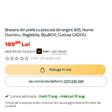
Bratara din piele cu placuta din argint 925, Nume
Dumitru , Reglabila, BijuBOX, Cutiuta CADOU
99
169
Lei
de la 42 Lei / luna prin
-
vezi detalii
0.00 - (0 review-uri)
Adauga in cos
sau comanda telefonic:
0371 230 499
Livrare estimata:
marti 11 aug. - miercuri 12 aug.
*timpii de livrare pot suferi intarzieri din cauza aglomeratiei firmelor de
curierat