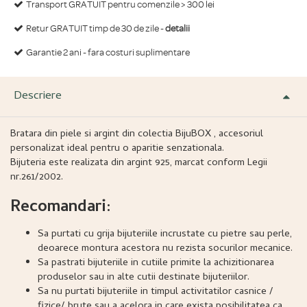
Transport GRATUIT pentru comenzile > 300 lei
Retur GRATUIT timp de 30 de zile -
detalii
Garantie 2 ani - fara costuri suplimentare
Descriere
Bratara din piele si argint din colectia BijuBOX , accesoriul
personalizat ideal pentru o aparitie senzationala.
Bijuteria este realizata din argint 925, marcat conform Legii
nr.261/2002.
Recomandari:
Sa purtati cu grija bijuteriile incrustate cu pietre sau perle,
deoarece montura acestora nu rezista socurilor mecanice.
Sa pastrati bijuteriile in cutiile primite la achizitionarea
produselor sau in alte cutii destinate bijuteriilor.
Sa nu purtati bijuteriile in timpul activitatilor casnice /
fizice/ brute sau a acelora in care exista posibilitatea ca