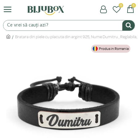
0
0
Bratara din piele cu placuta din argint 925, Nume Dumitru , Reglabil
Produs in Romania