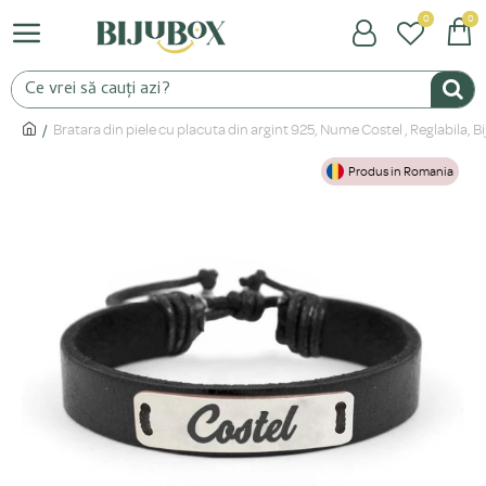
0
0
Bratara din piele cu placuta din argint 925, Nume Costel , Reglabila
Produs in Romania