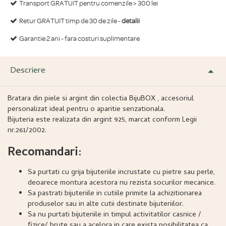
Transport GRATUIT pentru comenzile > 300 lei
Retur GRATUIT timp de 30 de zile -
detalii
Garantie 2 ani - fara costuri suplimentare
Descriere
Bratara din piele si argint din colectia BijuBOX , accesoriul
personalizat ideal pentru o aparitie senzationala.
Bijuteria este realizata din argint 925, marcat conform Legii
nr.261/2002.
Recomandari:
Sa purtati cu grija bijuteriile incrustate cu pietre sau perle,
deoarece montura acestora nu rezista socurilor mecanice.
Sa pastrati bijuteriile in cutiile primite la achizitionarea
produselor sau in alte cutii destinate bijuteriilor.
Sa nu purtati bijuteriile in timpul activitatilor casnice /
fizice/ brute sau a acelora in care exista posibilitatea ca