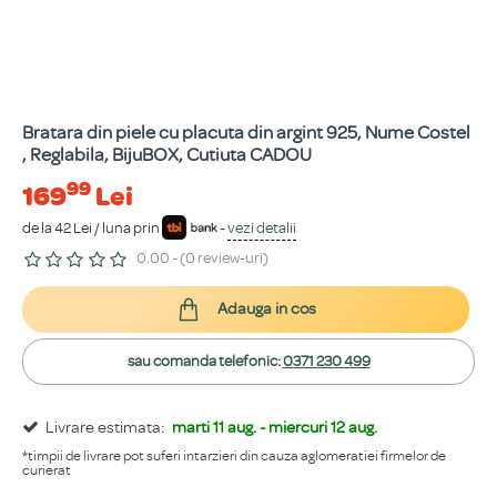
Bratara din piele cu placuta din argint 925, Nume Costel
, Reglabila, BijuBOX, Cutiuta CADOU
99
169
Lei
de la 42 Lei / luna prin
-
vezi detalii
0.00 - (0 review-uri)
Adauga in cos
sau comanda telefonic:
0371 230 499
Livrare estimata:
marti 11 aug. - miercuri 12 aug.
*timpii de livrare pot suferi intarzieri din cauza aglomeratiei firmelor de
curierat