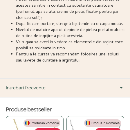
acestea sa intre in contact cu substante daunatoare
(parfumul, apa sarata, creme de piele, fixativ pentru par,
clor sau sulf);
Dupa fiecare purtare, stergeti bijuteriile cu o carpa moale.
Nivelul de matuire aparut depinde de pielea purtatorului si
de rutina de ingrijire a pielii acesteia.
Va rugam sa aveti in vedere ca elementele din argint este
posibil sa oxideaze in timp.
Pentru a le curata va recomandam folosirea unei solutii
sau lavete de curatare a argintului.
Intrebari frecvente
Produse bestseller
DESPRE PRODUS ȘI MATERIALE
Produs in Romania
Produs in Romania
Din ce materiale sunt fabricate bijuteriile voastre?
+