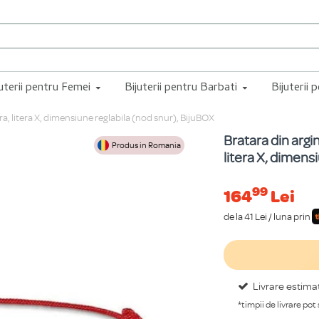
juterii pentru Femei
Bijuterii pentru Barbati
Bijuterii 
ra, litera X, dimensiune reglabila (nod snur), BijuBOX
Bratara din argi
Produs in Romania
litera X, dimens
99
164
Lei
de la 41 Lei / luna prin
Livrare estima
*timpii de livrare pot