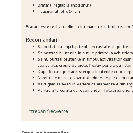
Bratara: reglabila (nod snur)
Talismanul: 16 x 14 cm
Bratara este realizata din argint marcat cu titlul 925 con
Recomandari
Sa purtati cu grija bijuteriile incrustate cu pietr
Sa pastrati bijuteriile in cutiile primite la achizitio
Sa nu purtati bijuteriile in timpul activitatilor ca
apa sarata, creme de piele, fixativ pentru par, clor 
Dupa fiecare purtare, stergeti bijuteriile cu o carp
Nivelul de matuire aparut depinde de pielea purtatoru
Va rugam sa aveti in vedere ca elementele din argi
Pentru a le curata va recomandam folosirea unei so
Intrebari frecvente