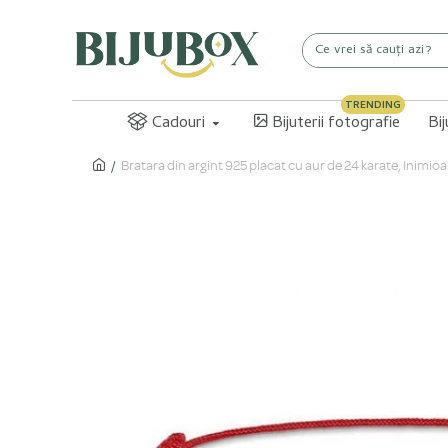
TRENDING
Cadouri
Bijuterii fotografie
Bi
Bratara din argint 925 placat cu aur de 24 karate, Inimioa