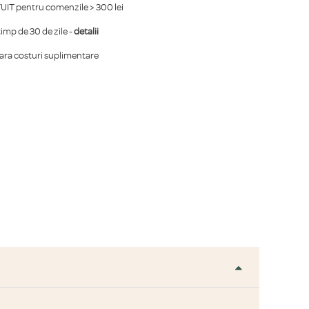
IT pentru comenzile > 300 lei
mp de 30 de zile -
detalii
fara costuri suplimentare