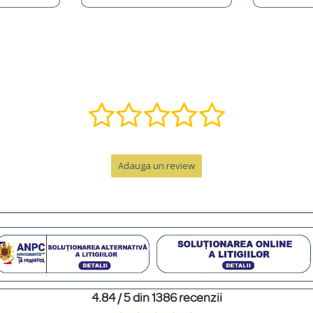
, î, ș, ț, â) și putem adăuga o varietate de simboluri precum inimi, stele, etc.
ă într-o bijuterie specială. Contactează-ne pe WhatsApp la +40 770 921 356 s
nzii, la care se adaugă timpul de livrare.
Adauga un review
e de peste 300 RON. Pentru comenzi sub 300 RON, costul este de 12.99 RON 
personalizat. Pentru un cadou memorabil, poți adăuga o cutie premium cu felicit
4.84 / 5 din 1386 recenzii