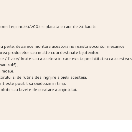
form Legii nr.261/2002 si placata cu aur de 24 karate.
e sau perle, deoarece montura acestora nu rezista socurilor mecanice.
narea produselor sau in alte cutii destinate bijuteriilor.
snice / fizice/ brute sau a acelora in care exista posibilitatea ca acest
sau sulf);
a moale.
lui si de rutina dea ingrijire a pielii acesteia.
nt este posibil sa oxideaze in timp.
lutii sau lavete de curatare a argintului.