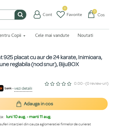
0
0
Cont
Favorite
Coș
pentru Copii
Cele mai vandute
Noutati
nt 925 placat cu aur de 24 karate, Inimioara,
iune reglabila (nod snur), BijuBOX
0.00 - (0 review-uri)
-
vezi detalii
Adauga in cos
ta:
luni 10 aug. - marti 11 aug.
 suferi intarzieri din cauza aglomeratiei firmelor de curierat