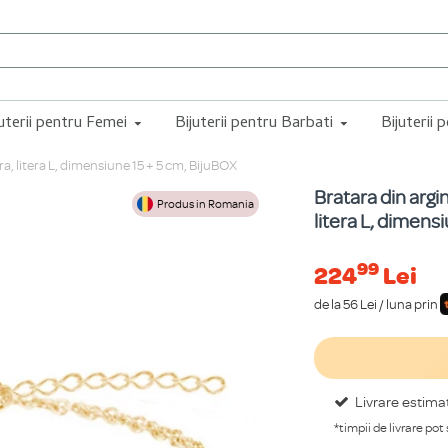
juterii pentru Femei
Bijuterii pentru Barbati
Bijuterii 
ra, litera L, dimensiune 15 + 5 cm, BijuBOX
Bratara din argi
Produs in Romania
litera L, dimens
99
224
Lei
de la 56 Lei / luna prin
Livrare estima
*timpii de livrare pot