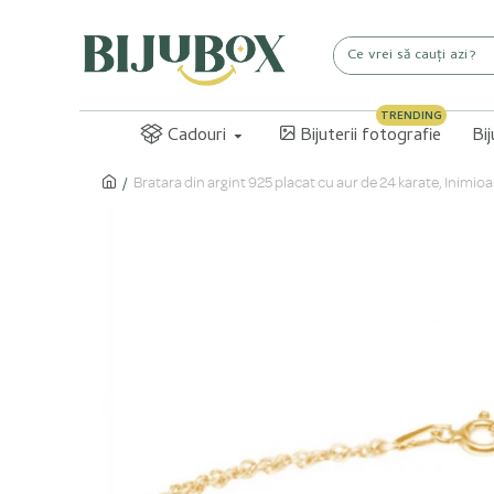
TRENDING
Cadouri
Bijuterii fotografie
Bi
Bratara din argint 925 placat cu aur de 24 karate, Inimioa