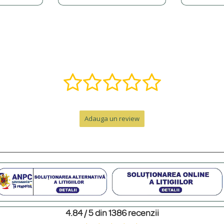
, î, ș, ț, â) și putem adăuga o varietate de simboluri precum inimi, stele, etc.
ă într-o bijuterie specială. Contactează-ne pe WhatsApp la +40 770 921 356 s
nzii, la care se adaugă timpul de livrare.
Adauga un review
e de peste 300 RON. Pentru comenzi sub 300 RON, costul este de 12.99 RON 
personalizat. Pentru un cadou memorabil, poți adăuga o cutie premium cu felicit
4.84 / 5 din 1386 recenzii