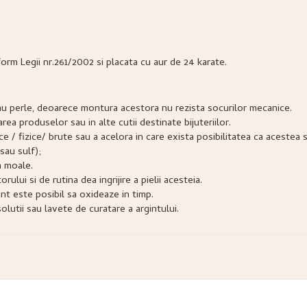
form Legii nr.261/2002 si placata cu aur de 24 karate.
e sau perle, deoarece montura acestora nu rezista socurilor mecanice.
narea produselor sau in alte cutii destinate bijuteriilor.
snice / fizice/ brute sau a acelora in care exista posibilitatea ca acest
sau sulf);
a moale.
lui si de rutina dea ingrijire a pielii acesteia.
nt este posibil sa oxideaze in timp.
lutii sau lavete de curatare a argintului.