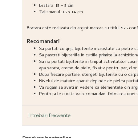
Bratara: 15 + 5 cm
Talismanul: 16 x 14 cm
Bratara este realizata din argint marcat cu titlul 925 con
Recomandari
Sa purtati cu grija bijuteriile incrustate cu pietr
Sa pastrati bijuteriile in cutiile primite la achizitio
Sa nu purtati bijuteriile in timpul activitatilor ca
apa sarata, creme de piele, fixativ pentru par, clor 
Dupa fiecare purtare, stergeti bijuteriile cu o carp
Nivelul de matuire aparut depinde de pielea purtatoru
Va rugam sa aveti in vedere ca elementele din argi
Pentru a le curata va recomandam folosirea unei so
Intrebari frecvente