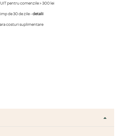
IT pentru comenzile > 300 lei
mp de 30 de zile -
detalii
fara costuri suplimentare