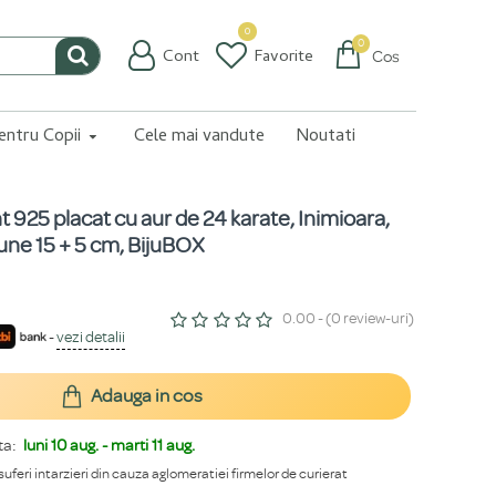
0
0
Cont
Favorite
Coș
pentru Copii
Cele mai vandute
Noutati
nt 925 placat cu aur de 24 karate, Inimioara,
iune 15 + 5 cm, BijuBOX
0.00 - (0 review-uri)
-
vezi detalii
Adauga in cos
ta:
luni 10 aug. - marti 11 aug.
 suferi intarzieri din cauza aglomeratiei firmelor de curierat