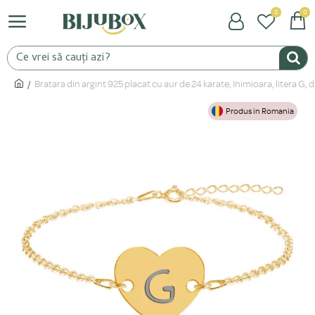
0
0
Bratara din argint 925 placat cu aur de 24 karate, Inimioara, litera G,
Produs in Romania