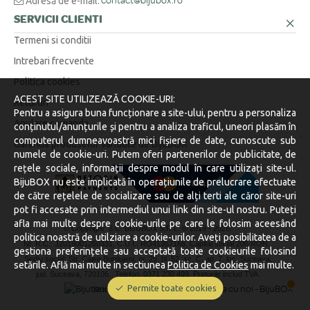
Adresă de e-mail:
contact@bijubox.ro
SERVICII CLIENTI
Termeni si conditii
Intrebari frecvente
Politica cookies
ACEST SITE UTILIZEAZĂ COOKIE-URI:
Retururi
Pentru a asigura buna funcționare a site-ului, pentru a personaliza
Anulare comanda
conținutul/anunțurile și pentru a analiza traficul, uneori plasăm în
computerul dumneavoastră mici fișiere de date, cunoscute sub
Garantia produselor vandute de BijuBOX
numele de cookie-uri. Putem oferi partenerilor de publicitate, de
rețele sociale, informații despre modul în care utilizați site-ul.
BijuBOX nu este implicată în operațiunile de prelucrare efectuate
de către rețelele de socializare sau de alți terti ale căror site-uri
pot fi accesate prin intermediul unui link din site-ul nostru. Puteți
afla mai multe despre cookie-urile pe care le folosim aceesând
© Copyright S.C. BIJUBOX S.R.L. © 2019 -
2026.
politica noastră de utilziare a cookie-urilor. Aveți posibilitatea de a
Nr. R.C.: J2019001260331, C.U.I.: RO41357168, Capital social 200 RON.
gestiona preferințele sau acceptată toate cookieurile folosind
Sediu social: Str. Calea Burdujeni, nr. 25, bl. 52, sc. C, ap. 7, loc. Suceava,
setările. Află mai multe in sectiunea
Politica de Cookies
mai multe.
jud. Suceava, 720106.
Telefon: 0371 230 499. Preturile includ TVA.
Permite toate cookies
Stocurile sunt afișate în timp real.