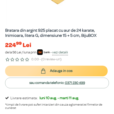
Bratara din argint 925 placat cu aur de 24 karate,
Inimioara, litera G, dimensiune 15 + 5 cm, BijuBOX
99
224
Lei
de la 56 Lei / luna prin
-
vezi detalii
0.00 - (0 review-uri)
Adauga in cos
sau comanda telefonic:
0371 230 499
Livrare estimata:
luni 10 aug. - marti 11 aug.
*timpii de livrare pot suferi intarzieri din cauza aglomeratiei firmelor de
curierat