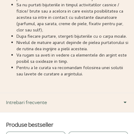
Sa nu purtati bijuteriile in timpul activitatilor casnice /
fizice/ brute sau a acelora in care exista posibilitatea ca
acestea sa intre in contact cu substante daunatoare
(parfumul, apa sarata, creme de piele, fixativ pentru par,
clor sau sulf);
Dupa fiecare purtare, stergeti bijuteriile cu o carpa moale.
Nivelul de matuire aparut depinde de pielea purtatorului si
de rutina dea ingrijire a pielii acesteia.
Va rugam sa aveti in vedere ca elementele din argint este
posibil sa oxideaze in timp.
Pentru a le curata va recomandam folosirea unei solutii
sau lavete de curatare a argintului.
Intrebari frecvente
Produse bestseller
DESPRE PRODUS ȘI MATERIALE