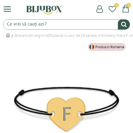
0
0
Bratara din argint 925 placat cu aur de 24 karate, Inimioara, litera F,
Produs in Romania