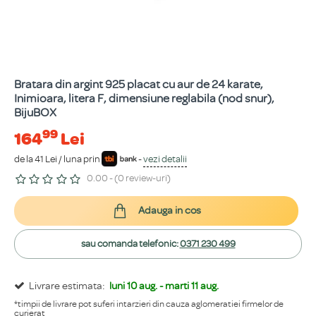
Bratara din argint 925 placat cu aur de 24 karate,
Inimioara, litera F, dimensiune reglabila (nod snur),
BijuBOX
99
164
Lei
de la 41 Lei / luna prin
-
vezi detalii
0.00 - (0 review-uri)
Adauga in cos
sau comanda telefonic:
0371 230 499
Livrare estimata:
luni 10 aug. - marti 11 aug.
*timpii de livrare pot suferi intarzieri din cauza aglomeratiei firmelor de
curierat