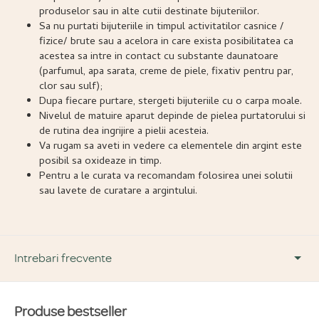
produselor sau in alte cutii destinate bijuteriilor.
Sa nu purtati bijuteriile in timpul activitatilor casnice /
fizice/ brute sau a acelora in care exista posibilitatea ca
acestea sa intre in contact cu substante daunatoare
(parfumul, apa sarata, creme de piele, fixativ pentru par,
clor sau sulf);
Dupa fiecare purtare, stergeti bijuteriile cu o carpa moale.
Nivelul de matuire aparut depinde de pielea purtatorului si
de rutina dea ingrijire a pielii acesteia.
Va rugam sa aveti in vedere ca elementele din argint este
posibil sa oxideaze in timp.
Pentru a le curata va recomandam folosirea unei solutii
sau lavete de curatare a argintului.
Intrebari frecvente
Produse bestseller
DESPRE PRODUS ȘI MATERIALE