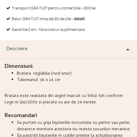
Transport GRATUIT pentru comenzile > 300 lei
Retur GRATUIT timp de 30 de zile -
detalii
Garantie 2 ani - fara costuri suplimentare
Descriere
Dimensiuni:
Bratara: reglabila (nod snur)
Talismanul: 16 x 14 cm
Bratara este realizata din argint marcat cu titlul 925 conform
Legii nr.261/2002 si placata cu aur de 24 karate.
Recomandari
Sa purtati cu grija bijuteriile incrustate cu pietre sau perle,
deoarece montura acestora nu rezista socurilor mecanice.
Sa pastrati bijuteriile in cutiile primite la achizitionarea