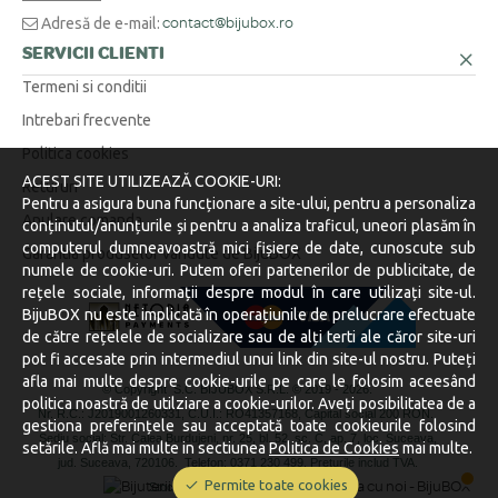
Adresă de e-mail:
contact@bijubox.ro
SERVICII CLIENTI
Termeni si conditii
Intrebari frecvente
Politica cookies
ACEST SITE UTILIZEAZĂ COOKIE-URI:
Retururi
Pentru a asigura buna funcționare a site-ului, pentru a personaliza
Anulare comanda
conținutul/anunțurile și pentru a analiza traficul, uneori plasăm în
computerul dumneavoastră mici fișiere de date, cunoscute sub
Garantia produselor vandute de BijuBOX
numele de cookie-uri. Putem oferi partenerilor de publicitate, de
rețele sociale, informații despre modul în care utilizați site-ul.
BijuBOX nu este implicată în operațiunile de prelucrare efectuate
de către rețelele de socializare sau de alți terti ale căror site-uri
pot fi accesate prin intermediul unui link din site-ul nostru. Puteți
afla mai multe despre cookie-urile pe care le folosim aceesând
© Copyright S.C. BIJUBOX S.R.L. © 2019 -
2026.
politica noastră de utilziare a cookie-urilor. Aveți posibilitatea de a
Nr. R.C.: J2019001260331, C.U.I.: RO41357168, Capital social 200 RON.
gestiona preferințele sau acceptată toate cookieurile folosind
Sediu social: Str. Calea Burdujeni, nr. 25, bl. 52, sc. C, ap. 7, loc. Suceava,
setările. Află mai multe in sectiunea
Politica de Cookies
mai multe.
jud. Suceava, 720106.
Telefon: 0371 230 499. Preturile includ TVA.
Permite toate cookies
Stocurile sunt afișate în timp real.