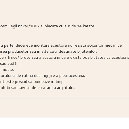
form Legii nr.261/2002 si placata cu aur de 24 karate.
e sau perle, deoarece montura acestora nu rezista socurilor mecanice.
narea produselor sau in alte cutii destinate bijuteriilor.
snice / fizice/ brute sau a acelora in care exista posibilitatea ca acest
sau sulf);
a moale.
lui si de rutina dea ingrijire a pielii acesteia.
nt este posibil sa oxideaze in timp.
lutii sau lavete de curatare a argintului.