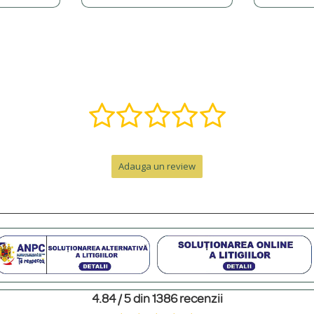
, î, ș, ț, â) și putem adăuga o varietate de simboluri precum inimi, stele, etc.
ă într-o bijuterie specială. Contactează-ne pe WhatsApp la +40 770 921 356 s
nzii, la care se adaugă timpul de livrare.
Adauga un review
e de peste 300 RON. Pentru comenzi sub 300 RON, costul este de 12.99 RON 
personalizat. Pentru un cadou memorabil, poți adăuga o cutie premium cu felicit
4.84 / 5 din 1386 recenzii