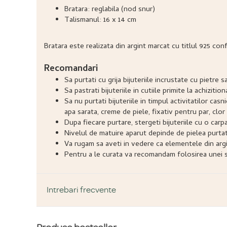
Bratara: reglabila (nod snur)
Talismanul: 16 x 14 cm
Bratara este realizata din argint marcat cu titlul 925 con
Recomandari
Sa purtati cu grija bijuteriile incrustate cu pietr
Sa pastrati bijuteriile in cutiile primite la achizitio
Sa nu purtati bijuteriile in timpul activitatilor ca
apa sarata, creme de piele, fixativ pentru par, clor 
Dupa fiecare purtare, stergeti bijuteriile cu o carp
Nivelul de matuire aparut depinde de pielea purtatoru
Va rugam sa aveti in vedere ca elementele din argi
Pentru a le curata va recomandam folosirea unei so
Intrebari frecvente