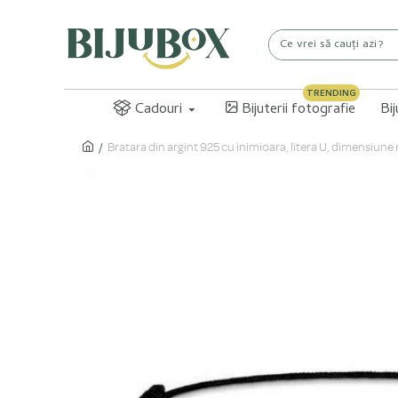
TRENDING
Cadouri
Bijuterii fotografie
Bi
Bratara din argint 925 cu inimioara, litera U, dimensiune