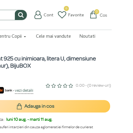
0
0
Cont
Favorite
Coș
pentru Copii
Cele mai vandute
Noutati
nt 925 cu inimioara, litera U, dimensiune
nur), BijuBOX
0.00 - (0 review-uri)
-
vezi detalii
Adauga in cos
ta:
luni 10 aug. - marti 11 aug.
 suferi intarzieri din cauza aglomeratiei firmelor de curierat