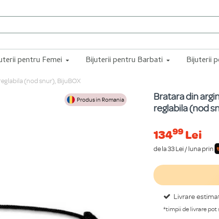
juterii pentru Femei
Bijuterii pentru Barbati
Bijuterii 
 reglabila (nod snur), BijuBOX
Bratara din argi
Produs in Romania
reglabila (nod s
99
134
Lei
de la 33 Lei / luna prin
Livrare estima
*timpii de livrare pot