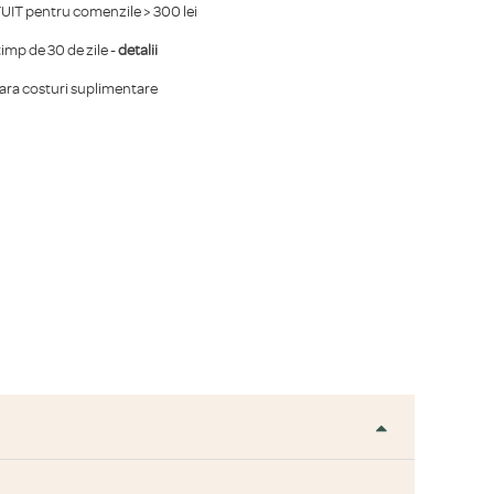
IT pentru comenzile > 300 lei
mp de 30 de zile -
detalii
fara costuri suplimentare