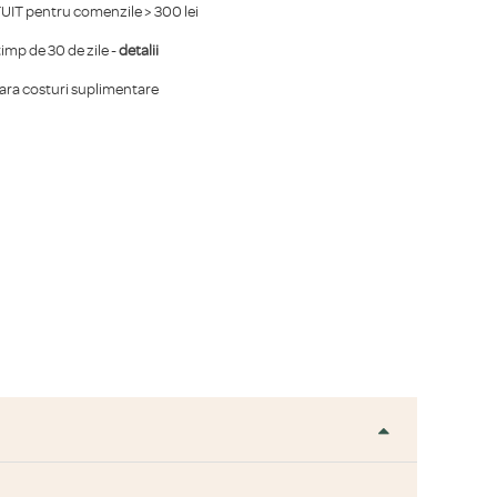
IT pentru comenzile > 300 lei
mp de 30 de zile -
detalii
fara costuri suplimentare