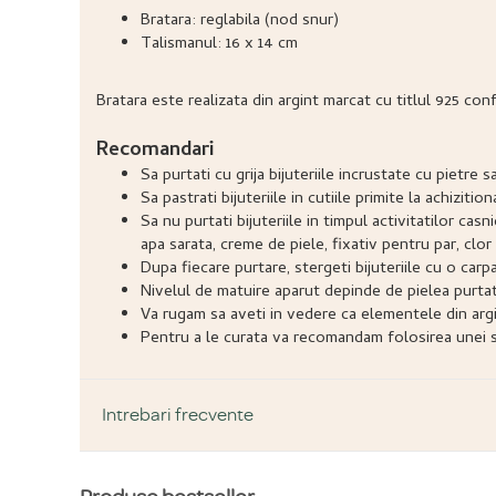
Bratara: reglabila (nod snur)
Talismanul: 16 x 14 cm
Bratara este realizata din argint marcat cu titlul 925 con
Recomandari
Sa purtati cu grija bijuteriile incrustate cu pietr
Sa pastrati bijuteriile in cutiile primite la achizitio
Sa nu purtati bijuteriile in timpul activitatilor ca
apa sarata, creme de piele, fixativ pentru par, clor 
Dupa fiecare purtare, stergeti bijuteriile cu o carp
Nivelul de matuire aparut depinde de pielea purtatoru
Va rugam sa aveti in vedere ca elementele din argi
Pentru a le curata va recomandam folosirea unei so
Intrebari frecvente