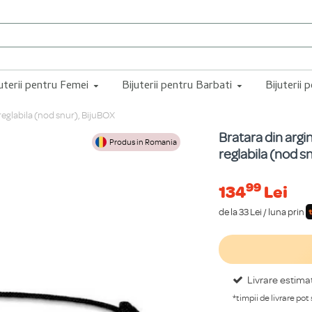
juterii pentru Femei
Bijuterii pentru Barbati
Bijuterii 
 reglabila (nod snur), BijuBOX
Bratara din argi
Produs in Romania
reglabila (nod s
99
134
Lei
de la 33 Lei / luna prin
Livrare estima
*timpii de livrare pot