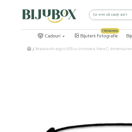
TRENDING
Cadouri
Bijuterii fotografie
Bi
Bratara din argint 925 cu inimioara, litera C, dimensiune