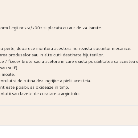
form Legii nr.261/2002 si placata cu aur de 24 karate.
e sau perle, deoarece montura acestora nu rezista socurilor mecanice.
narea produselor sau in alte cutii destinate bijuteriilor.
snice / fizice/ brute sau a acelora in care exista posibilitatea ca acest
sau sulf);
a moale.
lui si de rutina dea ingrijire a pielii acesteia.
nt este posibil sa oxideaze in timp.
lutii sau lavete de curatare a argintului.