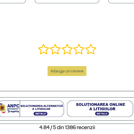
, î, ș, ț, â) și putem adăuga o varietate de simboluri precum inimi, stele, etc.
ă într-o bijuterie specială. Contactează-ne pe WhatsApp la +40 770 921 356 s
nzii, la care se adaugă timpul de livrare.
Adauga un review
e de peste 300 RON. Pentru comenzi sub 300 RON, costul este de 12.99 RON 
personalizat. Pentru un cadou memorabil, poți adăuga o cutie premium cu felicit
4.84 / 5 din 1386 recenzii