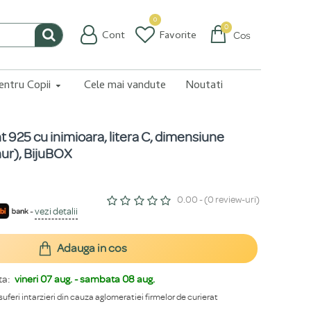
0
0
Cont
Favorite
Coș
pentru Copii
Cele mai vandute
Noutati
nt 925 cu inimioara, litera C, dimensiune
nur), BijuBOX
0.00 - (0 review-uri)
-
vezi detalii
Adauga in cos
ta:
vineri 07 aug. - sambata 08 aug.
 suferi intarzieri din cauza aglomeratiei firmelor de curierat