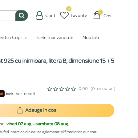
0
0
Cont
Favorite
Coș
pentru Copii
Cele mai vandute
Noutati
nt 925 cu inimioara, litera B, dimensiune 15 + 5
0.00 - (0 review-uri)
-
vezi detalii
Adauga in cos
ta:
vineri 07 aug. - sambata 08 aug.
 suferi intarzieri din cauza aglomeratiei firmelor de curierat