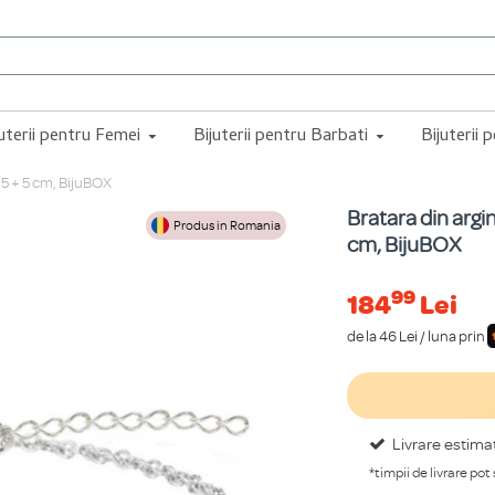
juterii pentru Femei
Bijuterii pentru Barbati
Bijuterii 
15 + 5 cm, BijuBOX
Bratara din argi
Produs in Romania
cm, BijuBOX
99
184
Lei
de la 46 Lei / luna prin
Livrare estima
*timpii de livrare pot