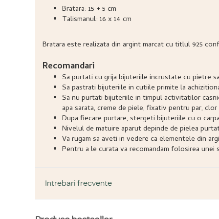
Bratara: 15 + 5 cm
Talismanul: 16 x 14 cm
Bratara este realizata din argint marcat cu titlul 925 con
Recomandari
Sa purtati cu grija bijuteriile incrustate cu pietr
Sa pastrati bijuteriile in cutiile primite la achizitio
Sa nu purtati bijuteriile in timpul activitatilor ca
apa sarata, creme de piele, fixativ pentru par, clor 
Dupa fiecare purtare, stergeti bijuteriile cu o carp
Nivelul de matuire aparut depinde de pielea purtatoru
Va rugam sa aveti in vedere ca elementele din argi
Pentru a le curata va recomandam folosirea unei so
Intrebari frecvente