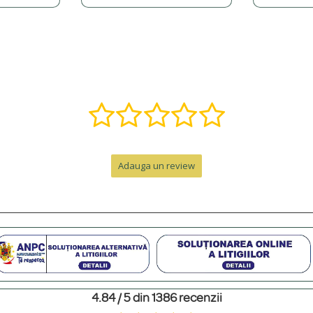
, î, ș, ț, â) și putem adăuga o varietate de simboluri precum inimi, stele, etc.
ă într-o bijuterie specială. Contactează-ne pe WhatsApp la +40 770 921 356 s
nzii, la care se adaugă timpul de livrare.
Adauga un review
e de peste 300 RON. Pentru comenzi sub 300 RON, costul este de 12.99 RON 
personalizat. Pentru un cadou memorabil, poți adăuga o cutie premium cu felicit
4.84 / 5 din 1386 recenzii