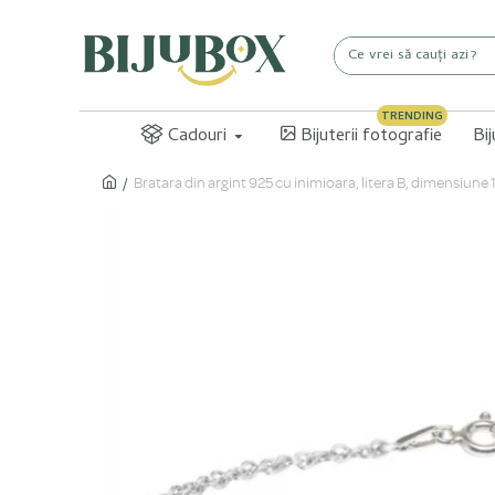
TRENDING
Cadouri
Bijuterii fotografie
Bi
Bratara din argint 925 cu inimioara, litera B, dimensiune 