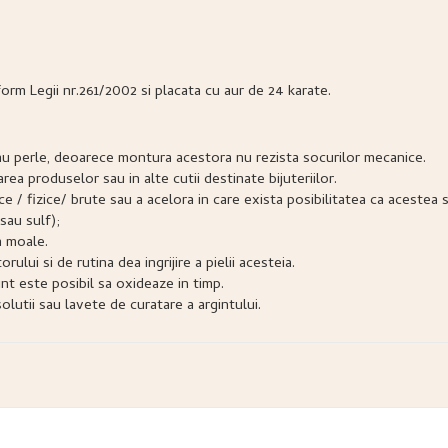
form Legii nr.261/2002 si placata cu aur de 24 karate.
e sau perle, deoarece montura acestora nu rezista socurilor mecanice.
narea produselor sau in alte cutii destinate bijuteriilor.
snice / fizice/ brute sau a acelora in care exista posibilitatea ca acest
sau sulf);
a moale.
lui si de rutina dea ingrijire a pielii acesteia.
nt este posibil sa oxideaze in timp.
lutii sau lavete de curatare a argintului.