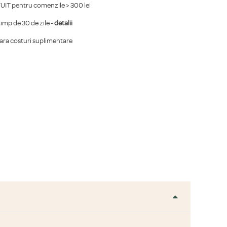
IT pentru comenzile > 300 lei
mp de 30 de zile -
detalii
fara costuri suplimentare