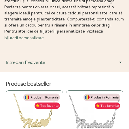
afecțiunii și al conexiunii unice dintre tine și persoana dragă.
Perfectă pentru diverse ocazii, această brățară reprezintă o
alegere ideală pentru cei ce caută cadouri personalizate, care să
transmită emoție și autenticitate. Completează-ți comanda acum
și oferă un cadou pentru a rămâne în amintirea celor dragi.
Pentru alte idei de
bijuterii personalizate
, vizitează
.
bijuterii personalizate
Intrebari frecvente
Produse bestseller
DESPRE PRODUS ȘI MATERIALE
Produs in Romania
Produs in Romania
Din ce materiale sunt fabricate bijuteriile voastre?
+
Top favorite
Top favorite
Folosim doar materiale de înaltă calitate, atent selecționate: Argint 925,
Ce înseamnă o bijuterie "placată" și care este diferența față de una din
Aur de 14K și Oțel inoxidabil.
+
aur masiv?