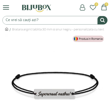
0
0
Bratara argint tablita 30 mm si snur negru - personalizata cu text
Produs in Romania