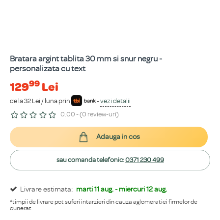
Bratara argint tablita 30 mm si snur negru -
personalizata cu text
99
129
Lei
de la 32 Lei / luna prin
-
vezi detalii
0.00 - (0 review-uri)
Adauga in cos
sau comanda telefonic:
0371 230 499
Livrare estimata:
marti 11 aug. - miercuri 12 aug.
*timpii de livrare pot suferi intarzieri din cauza aglomeratiei firmelor de
curierat