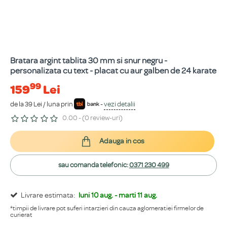
Bratara argint tablita 30 mm si snur negru -
personalizata cu text - placat cu aur galben de 24 karate
99
159
Lei
de la 39 Lei / luna prin
-
vezi detalii
0.00 - (0 review-uri)
Adauga in cos
sau comanda telefonic:
0371 230 499
Livrare estimata:
luni 10 aug. - marti 11 aug.
*timpii de livrare pot suferi intarzieri din cauza aglomeratiei firmelor de
curierat