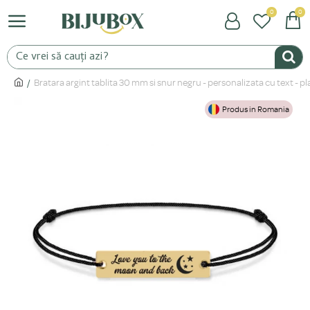
0
0
Bratara argint tablita 30 mm si snur negru - personalizata cu text - p
Produs in Romania