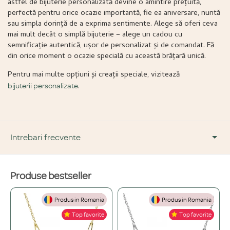
astfel de bijuterie personalizată devine o amintire prețuită,
perfectă pentru orice ocazie importantă, fie ea aniversare, nuntă
sau simpla dorință de a exprima sentimente. Alege să oferi ceva
mai mult decât o simplă bijuterie – alege un cadou cu
semnificație autentică, ușor de personalizat și de comandat. Fă
din orice moment o ocazie specială cu această brățară unică.
Pentru mai multe opțiuni și creații speciale, vizitează
.
bijuterii personalizate
Intrebari frecvente
Produse bestseller
DESPRE PRODUS ȘI MATERIALE
Produs in Romania
Produs in Romania
Din ce materiale sunt fabricate bijuteriile voastre?
+
Top favorite
Top favorite
Folosim doar materiale de înaltă calitate, atent selecționate: Argint 925,