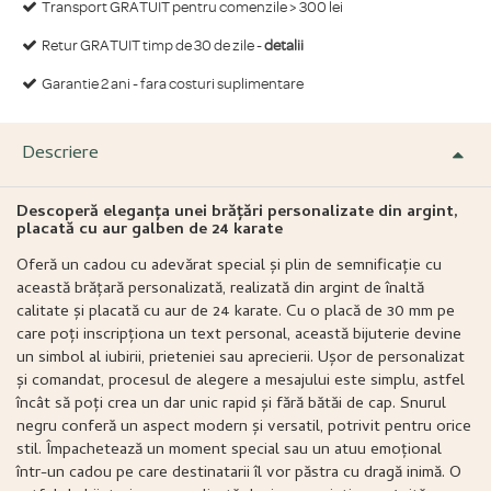
Transport GRATUIT pentru comenzile > 300 lei
Retur GRATUIT timp de 30 de zile -
detalii
Garantie 2 ani - fara costuri suplimentare
Descriere
Descoperă eleganța unei brățări personalizate din argint,
placată cu aur galben de 24 karate
Oferă un cadou cu adevărat special și plin de semnificație cu
această brățară personalizată, realizată din argint de înaltă
calitate și placată cu aur de 24 karate. Cu o placă de 30 mm pe
care poți inscripționa un text personal, această bijuterie devine
un simbol al iubirii, prieteniei sau aprecierii. Ușor de personalizat
și comandat, procesul de alegere a mesajului este simplu, astfel
încât să poți crea un dar unic rapid și fără bătăi de cap. Snurul
negru conferă un aspect modern și versatil, potrivit pentru orice
stil. Împachetează un moment special sau un atuu emoțional
într-un cadou pe care destinatarii îl vor păstra cu dragă inimă. O