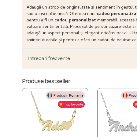
Adaugă un strop de originalitate și sentiment în gestul tă
sau o inscripție unică. Oferirea unui
cadou personaliza
pentru a fi un
cadou personalizat
memorabil, această br
valoare sentimentală. Procesul de personalizare este simp
adaugă un aspect personal și elegant oricărei ocazii. Ulte
amintiri durabile și pentru a oferi un cadou de neuitat ce
Intrebari frecvente
Produse bestseller
DESPRE PRODUS ȘI MATERIALE
Produs in Romania
Produ
Din ce materiale sunt fabricate bijuteriile voastre?
Top favorite
Folosim doar materiale de înaltă calitate, atent selecționate: Ar
Ce înseamnă o bijuterie "placată" și care este diferența față de
Placarea este un proces prin care aplicăm un strat de aur galben 
Cum aleg materialul potrivit pentru mine? (Argint vs. Aur vs. O
din aur masiv este o investiție pe viață, iar culoarea sa nu se v