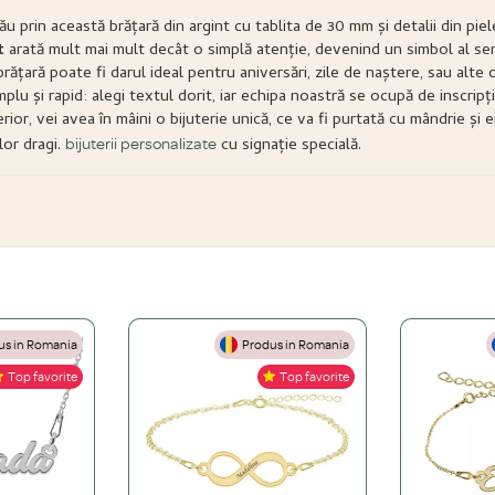
u prin această brățară din argint cu tablita de 30 mm și detalii din pie
t
arată mult mai mult decât o simplă atenție, devenind un simbol al sent
ățară poate fi darul ideal pentru aniversări, zile de naștere, sau alte 
lu și rapid: alegi textul dorit, iar echipa noastră se ocupă de inscrip
rior, vei avea în mâini o bijuterie unică, ce va fi purtată cu mândrie și
lor dragi.
cu signație specială.
bijuterii personalizate
s in Romania
Produs in Romania
Top favorite
Top favorite
gint 925, Aur de 14K și Oțel inoxidabil.
 una din aur masiv?
de 24K, aur roz sau platină peste o bază solidă de argint 925. O bijuterie placat
țel Inoxidabil)
a schimba niciodată.