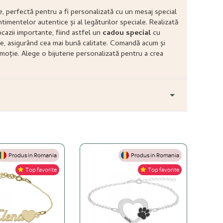
le, perfectă pentru a fi personalizată cu un mesaj special
imentelor autentice și al legăturilor speciale. Realizată
ocazii importante, fiind astfel un
cadou special
cu
ție, asigurând cea mai bună calitate. Comandă acum și
 emoție. Alege o bijuterie personalizată pentru a crea
Produs in Romania
Produs in Romania
+
Top favorite
Top favorite
+
ă este mai accesibilă, dar necesită îngrijire atentă. O bijuterie
+