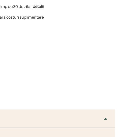
mp de 30 de zile -
detalii
fara costuri suplimentare