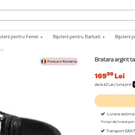
juterii pentru Femei
Bijuterii pentru Barbati
Bijuterii 
ext
Bratara argint t
Produs in Romania
99
169
Lei
de la 42 Lei / luna prin
Livrare estima
*timpii de livrare pot
Transport GRATU