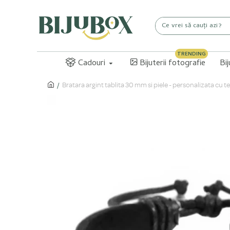
TRENDING
Cadouri
Bijuterii fotografie
Bi
Bratara argint tablita 30 mm si piele - personalizata cu t