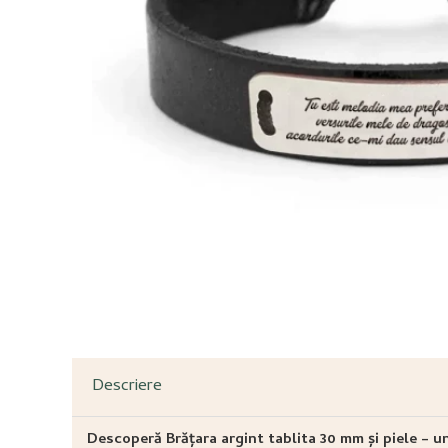
Descriere
Descoperă Brățara argint tablita 30 mm și piele – 