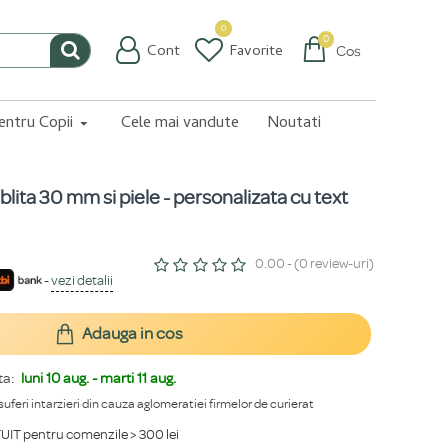
0
0
Cont
Favorite
Coș
pentru Copii
Cele mai vandute
Noutati
ablita 30 mm si piele - personalizata cu text
0.00 - (0 review-uri)
-
vezi detalii
Adauga in cos
ta:
luni 10 aug. - marti 11 aug.
 suferi intarzieri din cauza aglomeratiei firmelor de curierat
IT pentru comenzile > 300 lei