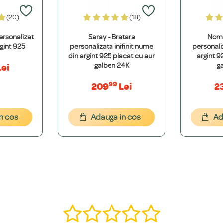
este etern, nu oxidează și își păstrează valoarea. Oțelul Inoxidabil 316L este ext
(20)
(18)
ersonalizat
Saray - Bratara
Nomi
t 100% hipoalergenice și nu conțin metale grele. Folosim argint de puritate sup
gint 925
personalizata inifinit nume
personali
din argint 925 placat cu aur
argint 9
galben 24K
g
ei
99
209
Lei
2
cepția modelelor cu nume decupat (15 caractere). Pentru mesaje mai lungi, real
n cos
Adauga in cos
Ad
font dorești. Îți vom oferi o simulare grafică gratuită pentru a ne asigura că es
, î, ș, ț, â) și putem adăuga o varietate de simboluri precum inimi, stele, etc.
ă într-o bijuterie specială. Contactează-ne pe WhatsApp la +40 770 921 356 s