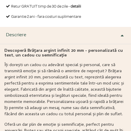
Retur GRATUIT timp de 30 de zile -
detalii
Garantie 2 ani - fara costuri suplimentare
Descriere
Descoperă Brățara argint infinit 20 mm - personalizată cu
text, un cadou cu semnificație
Îți dorești un cadou cu adevărat special și personal, care să
transmită emoție și să rămână o amintire de neprețuit? Brățara
argint infinit 20 mm, personalizată cu text, reprezintă alegerea
perfectă pentru a exprima sentimentele tale într-un mod unic și
elegant. Fabricată din argint de înaltă calitate, această bijuterie
simbolizează eternitatea și legături speciale, fiind ideală pentru
momente memorabile. Personalizarea ușoară și rapidă a brățarei
îți permite să adaugi un mesaj, nume sau data semnificativă,
făcând din aceasta un cadou cu totul personal și plin de suflet.
Oferă un dar plin de emoție și semnificație, perfect pentru
aniversări, Botez sau alte ocazii speciale, arătând cât de mult îți