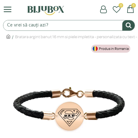
0
0
Bratara argint banut 16 mm si piele impletita - personalizata cu text -
Produs in Romania