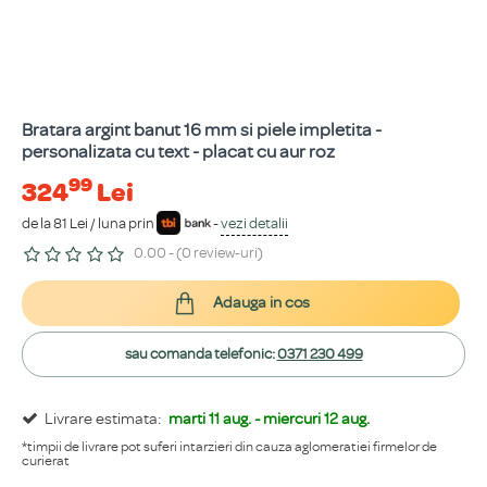
Bratara argint banut 16 mm si piele impletita -
personalizata cu text - placat cu aur roz
99
324
Lei
de la 81 Lei / luna prin
-
vezi detalii
0.00 - (0 review-uri)
Adauga in cos
sau comanda telefonic:
0371 230 499
Livrare estimata:
marti 11 aug. - miercuri 12 aug.
*timpii de livrare pot suferi intarzieri din cauza aglomeratiei firmelor de
curierat