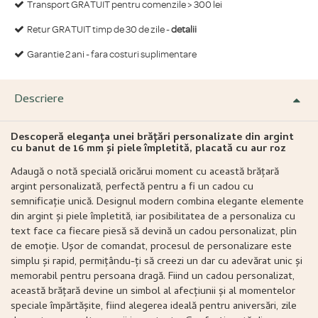
Transport GRATUIT pentru comenzile > 300 lei
Retur GRATUIT timp de 30 de zile -
detalii
Garantie 2 ani - fara costuri suplimentare
Descriere
Descoperă eleganța unei brățări personalizate din argint
cu banut de 16 mm și piele împletită, placată cu aur roz
Adaugă o notă specială oricărui moment cu această brățară
argint personalizată, perfectă pentru a fi un cadou cu
semnificație unică. Designul modern combina elegante elemente
din argint și piele împletită, iar posibilitatea de a personaliza cu
text face ca fiecare piesă să devină un cadou personalizat, plin
de emoție. Ușor de comandat, procesul de personalizare este
simplu și rapid, permițându-ți să creezi un dar cu adevărat unic și
memorabil pentru persoana dragă. Fiind un cadou personalizat,
această brățară devine un simbol al afecțiunii și al momentelor
speciale împărtășite, fiind alegerea ideală pentru aniversări, zile