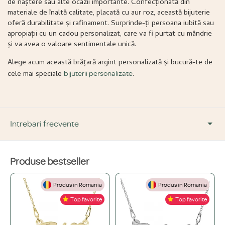
de naștere sau alte ocazii importante. Confecționată din
materiale de înaltă calitate, placată cu aur roz, această bijuterie
oferă durabilitate și rafinament. Surprinde-ți persoana iubită sau
apropiații cu un cadou personalizat, care va fi purtat cu mândrie
și va avea o valoare sentimentale unică.
Alege acum această brățară argint personalizată și bucură-te de
cele mai speciale
.
bijuterii personalizate
Intrebari frecvente
Produse bestseller
DESPRE PRODUS ȘI MATERIALE
Produs in Romania
Produs in Romania
Din ce materiale sunt fabricate bijuteriile voastre?
+
Top favorite
Top favorite
Folosim doar materiale de înaltă calitate, atent selecționate: Argint 925,
Ce înseamnă o bijuterie "placată" și care este diferența față de una din
Aur de 14K și Oțel inoxidabil.
+