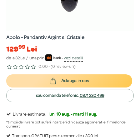
Apolo - Pandantiv Argint si Cristale
99
129
Lei
de la 32 Lei / luna prin
-
vezi detalii
0.00 - (0 review-uri)
Adauga in cos
sau comanda telefonic:
0371 230 499
Livrare estimata:
luni 10 aug. - marti 11 aug.
*timpii de livrare pot suferi intarzieri din cauza aglomeratiei firmelor de
curierat
Transport GRATUIT pentru comenzile > 300 lei