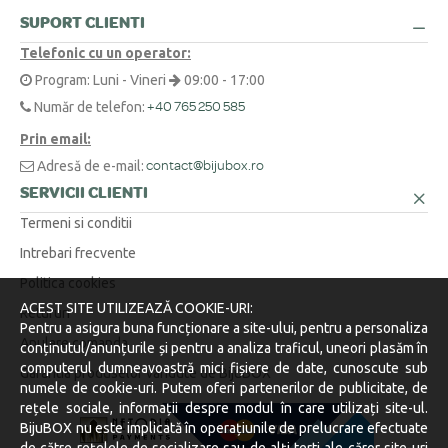
O metodă simplă este să înfășori o ață în jurul degetului sau la baza
SUPORT CLIENTI
Am o cerere specială sau o altă întrebare. Cum vă contactez?
+
gâtului, să marchezi punctul unde se suprapune, apoi să măsori
Telefonic cu un operator:
lungimea obținută cu o riglă.
Suntem aici pentru tine! Ne poți contacta telefonic la 0371 230 499, prin
Program: Luni - Vineri
09:00 - 17:00
WhatsApp la +40 770 921 356 sau prin email la
contact@bijubox.ro
.
Număr de telefon:
+40 765 250 585
Prin email:
Adresă de e-mail:
contact@bijubox.ro
SERVICII CLIENTI
Termeni si conditii
Intrebari frecvente
Politica cookies
ACEST SITE UTILIZEAZĂ COOKIE-URI:
Retururi
Pentru a asigura buna funcționare a site-ului, pentru a personaliza
Anulare comanda
conținutul/anunțurile și pentru a analiza traficul, uneori plasăm în
computerul dumneavoastră mici fișiere de date, cunoscute sub
Garantia produselor vandute de BijuBOX
numele de cookie-uri. Putem oferi partenerilor de publicitate, de
rețele sociale, informații despre modul în care utilizați site-ul.
BijuBOX nu este implicată în operațiunile de prelucrare efectuate