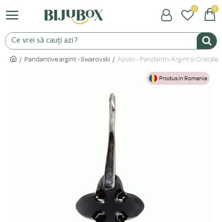
0
0
Pandantive argint - Swarovski
Apolo - Pandantiv Argint si Cristale
Produs in Romania