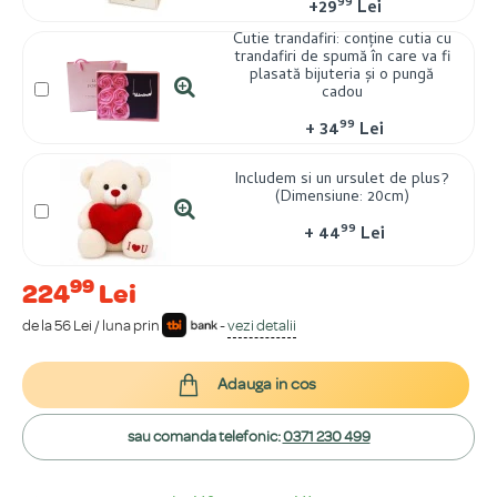
99
+
29
Lei
Cutie trandafiri: conține cutia cu
trandafiri de spumă în care va fi
plasată bijuteria și o pungă
cadou
99
+
34
Lei
Includem si un ursulet de plus?
(Dimensiune: 20cm)
99
+
44
Lei
99
224
Lei
de la 56 Lei / luna prin
-
vezi detalii
Adauga in cos
sau comanda telefonic:
0371 230 499