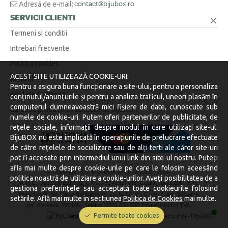
Adresă de e-mail:
contact@bijubox.ro
SERVICII CLIENTI
Termeni si conditii
Intrebari frecvente
Politica cookies
ACEST SITE UTILIZEAZĂ COOKIE-URI:
Retururi
Pentru a asigura buna funcționare a site-ului, pentru a personaliza
Anulare comanda
conținutul/anunțurile și pentru a analiza traficul, uneori plasăm în
computerul dumneavoastră mici fișiere de date, cunoscute sub
Garantia produselor vandute de BijuBOX
numele de cookie-uri. Putem oferi partenerilor de publicitate, de
rețele sociale, informații despre modul în care utilizați site-ul.
BijuBOX nu este implicată în operațiunile de prelucrare efectuate
de către rețelele de socializare sau de alți terti ale căror site-uri
pot fi accesate prin intermediul unui link din site-ul nostru. Puteți
afla mai multe despre cookie-urile pe care le folosim aceesând
© Copyright S.C. BIJUBOX S.R.L. © 2019 -
2026.
politica noastră de utilziare a cookie-urilor. Aveți posibilitatea de a
Nr. R.C.: J2019001260331, C.U.I.: RO41357168, Capital social 200 RON.
gestiona preferințele sau acceptată toate cookieurile folosind
Sediu social: Str. Calea Burdujeni, nr. 25, bl. 52, sc. C, ap. 7, loc. Suceava,
setările. Află mai multe in sectiunea
Politica de Cookies
mai multe.
jud. Suceava, 720106.
Telefon: 0371 230 499. Preturile includ TVA.
Permite toate cookies
Stocurile sunt afișate în timp real.