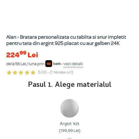
Alan - Bratara personalizata cu tablita si snur impletit
pentru tata din argint 925 placat cu aur galben 24K
99
224
Lei
de la 56 Lei / luna prin
-
vezi detalii
5.00 - (1 review-uri)
Pasul 1. Alege materialul
Argint 925
(199,99 Lei)