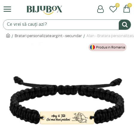
0
0
Bratari personalizate argint - secundar
Alan - Bratara personalizata
Produs in Romania